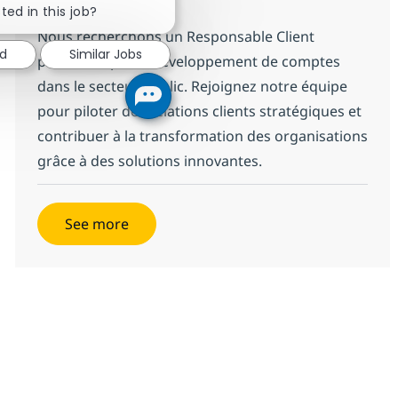
ted in this job?
Full time
Nous recherchons un Responsable Client
ed
Similar Jobs
passionné par le développement de comptes
dans le secteur public. Rejoignez notre équipe
pour piloter des relations clients stratégiques et
contribuer à la transformation des organisations
grâce à des solutions innovantes.
See more