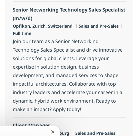
Senior Networking Technology Sales Specialist
(m/w/d)
Location
Category
Job T
Opfikon, Zurich, Switzerland
Sales and Pre-Sales
Full time
Join our team as a Senior Networking
Technology Sales Specialist and drive innovative
solutions for global clients. Leverage your
expertise in solution design, business
development, and managed services to shape
impactful architectures. Collaborate with top
industry leaders and accelerate your career in a
dynamic, hybrid work environment. Ready to
make an impact? Apply today!
Client Manager
Location
Category
Job Typ
Luxembourg, Luxembourg
Sales and Pre-Sales
Close chatbot notification