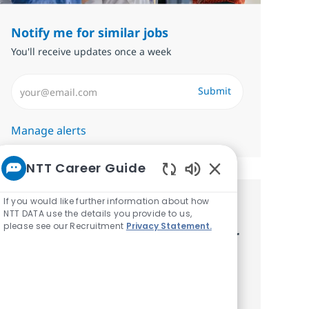
Notify me for similar jobs
You'll receive updates once a week
Enter Email address (Required)
Submit
Manage alerts
NTT Career Guide
Enabled Chatbot S
If you would like further information about how
Get tailored job
NTT DATA use the details you provide to us,
please see our Recruitment
Privacy Statement.
recommendations based on your
interests.
Get started