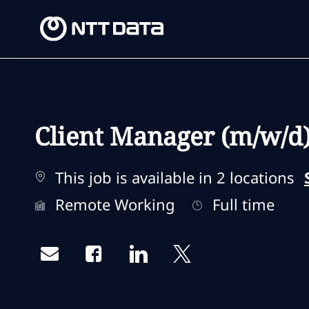
-
-
Client Manager (m/w/d
This job is available in 2 locations
Remote Type
Job Type
Remote Working
Full time
Share via email
Share via Facebook
Share via LinkedIn
Share via twitter