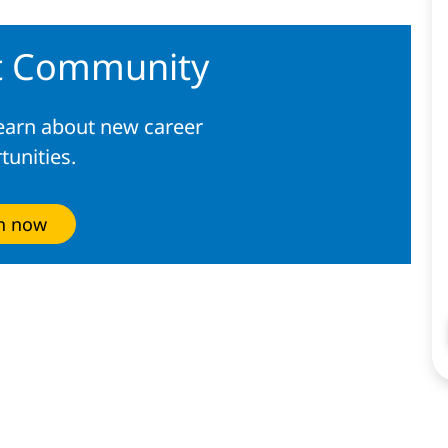
nt Community
learn about new career
tunities.
in now