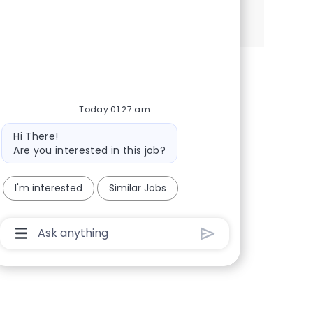
See more
Today 01:27 am
Bot message
Hi There!
Are you interested in this job?
I'm interested
Similar Jobs
Chatbot User Input Box With Send Button