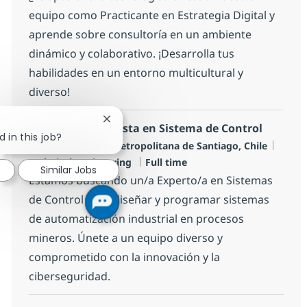
equipo como Practicante en Estrategia Digital y
aprende sobre consultoría en un ambiente
dinámico y colaborativo. ¡Desarrolla tus
habilidades en un entorno multicultural y
diverso!
Close chatbot notification
Experto/Especialista en Sistema de Control
 in this job?
Location
Categ
Santiago, Region Metropolitana de Santiago, Chile
Job Type
Technical Engineering
Full time
Similar Jobs
Estamos buscando un/a Experto/a en Sistemas
de Control para diseñar y programar sistemas
de automatización industrial en procesos
mineros. Únete a un equipo diverso y
comprometido con la innovación y la
ciberseguridad.