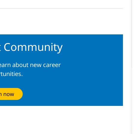
nt Community
learn about new career
tunities.
in now