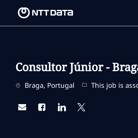
-
-
Consultor Júnior - Brag
Location
Braga, Portugal
This job is ass
Share via email
Share via Facebook
Share via LinkedIn
Share via twitter