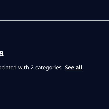
Skip to main content
Skip to main content
a
ociated with 2 categories
See all