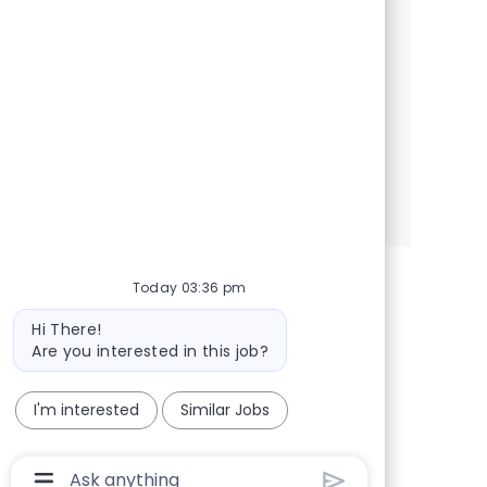
participar em projetos inovadores na área
de Agentic AI. Se você tem experiência em
Python e frameworks de desenvolvimento,
junte-se a nós!
See more
Today 03:36 pm
Bot message
Hi There!
Are you interested in this job?
I'm interested
Similar Jobs
Chatbot User Input Box With Send Button