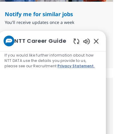
Notify me for similar jobs
You'll receive updates once a week
Enter Email address (Required)
Submit
NTT Career Guide
Enabled Chatbot 
If you would like further information about how
Manage alerts
NTT DATA use the details you provide to us,
please see our Recruitment
Privacy Statement.
Get tailored job
recommendations based on your
interests.
Get started