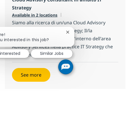
Strategy
Available in 2 locations
Siamo alla ricerca di un/una Cloud Advisory
Consultant in ambito IT Strategy; Il/la
Close chatbot notification
re!
candidato/a verrà inserito all'interno dell'area
u interested in this job?
Advisory Services nella practice IT Strategy che
 interested
Similar Jobs
ha l'obiettivo di...
See more