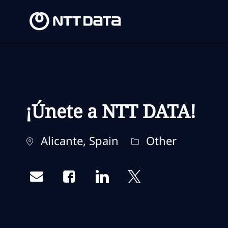
-
-
¡Únete a NTT DATA!
Location
Category
Alicante, Spain
Other
Share via email
Share via Facebook
Share via LinkedIn
Share via twitter