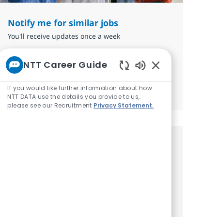
Notify me for similar jobs
You'll receive updates once a week
Enter Email address (Required)
NTT Career Guide
Submit
Enabled Chatbot 
If you would like further information about how
Manage alerts
NTT DATA use the details you provide to us,
please see our Recruitment
Privacy Statement.
Get tailored job
recommendations based on your
interests.
Get started