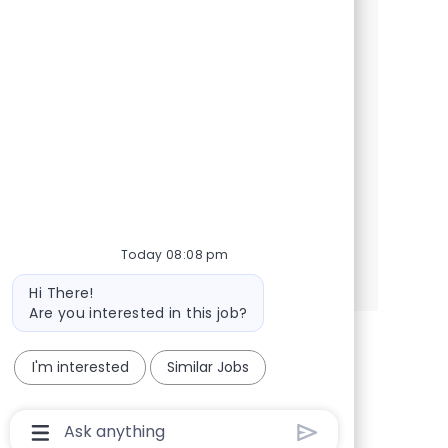
apasionados por la tecnología para unirse a
nuestro equipo en NTT DATA! Ofrecemos
una oportunidad de prácticas híbridas en
Málaga, donde podrás desarrollar tus
habilidades y contribuir a proyectos
innovadores. ¡Únete a nosotros y comienza
tu carrera profesional!
Today 08:08 pm
See more
Bot message
Hi There!
Are you interested in this job?
I'm interested
Similar Jobs
Chatbot User Input Box With Send Button