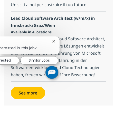
Unisciti a noi per costruire il tuo futuro!
Lead Cloud Software Architect (w/m/x) in
Innsbruck/Graz/Wien
Available in 4 locations
Wir suchen einen Lead Cloud Software Architect,
Close chatbot notification
der komplexe Cloud-native Lösungen entwickelt
terested in this job?
und Kunden bei der Einführung von Microsoft
Azure berät. Wenn Sie Erfahrung in der
erested
Similar Jobs
Softwareentwicklung und Cloud-Technologien
haben, freuen wir uns auf Ihre Bewerbung!
See more