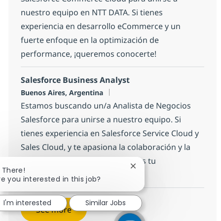
nuestro equipo en NTT DATA. Si tienes
experiencia en desarrollo eCommerce y un
fuerte enfoque en la optimización de
performance, ¡queremos conocerte!
Salesforce Business Analyst
Location
Buenos Aires, Argentina
Estamos buscando un/a Analista de Negocios
Salesforce para unirse a nuestro equipo. Si
tienes experiencia en Salesforce Service Cloud y
Sales Cloud, y te apasiona la colaboración y la
resolución de problemas, ¡esta es tu
Close chatbot notificatio
i There!
oportunidad!
re you interested in this job?
I'm interested
Similar Jobs
See more