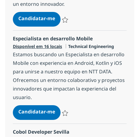
un entorno innovador.
Especialista en desarrollo Devops 
Candidatar-me
Guardar Especialista en desarrollo Devo
Especialista en desarrollo Mobile
Categoria
Disponível em 16 locais
Technical Engineering
Estamos buscando un Especialista en desarrollo
Mobile con experiencia en Android, Kotlin y iOS
para unirse a nuestro equipo en NTT DATA.
Ofrecemos un entorno colaborativo y proyectos
innovadores que impactan la experiencia del
usuario.
Especialista en desarrollo Mobile
Candidatar-me
Guardar Especialista en desarrollo Mobi
Cobol Developer Sevilla