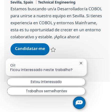
Localização
Categoria
Sevilla, Spain
Technical Engineering
Estamos buscando un/a Desarrollador/a COBOL
para unirse a nuestro equipo en Sevilla. Si tienes
experiencia en COBOL y entornos Mainframe,
esta es tu oportunidad de crecer en un entorno
colaborativo y estable. ¡Aplica ahora!
Cobol Developer Sevilla
Candidatar-me
Guardar Cobol Developer Sevilla 194de1
Fechar notificaç
Oi!
Ver mais
Ficou interessado neste trabalho?
Estou interessado
Trabalhos semelhantes