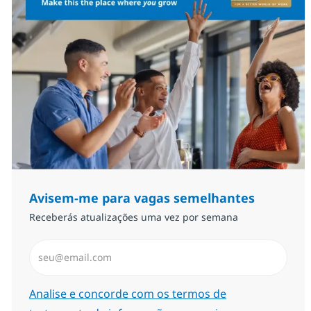
Avisem-me para vagas semelhantes
Receberás atualizações uma vez por semana
Introduzir Endereço de Email (Obrigatório)
Required
Analise e concorde com os termos de