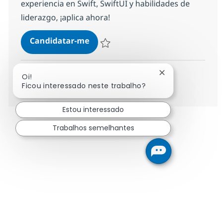
experiencia en Swift, SwiftUI y habilidades de
liderazgo, ¡aplica ahora!
Desarrollador/a Nativo Swift
Candidatar-me
Guardar Desarrollador/a Nativo Swift b4
Fechar notificaç
Oi!
Ver mais
Ficou interessado neste trabalho?
Estou interessado
Trabalhos semelhantes