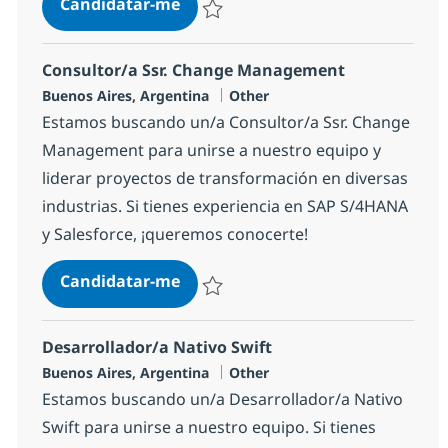
Project Lead IT O&G
Candidatar-me
Guardar Project Lead IT O&G 19036ce8e
Consultor/a Ssr. Change Management
Localização
Categoria
Buenos Aires, Argentina
Other
Estamos buscando un/a Consultor/a Ssr. Change
Management para unirse a nuestro equipo y
liderar proyectos de transformación en diversas
industrias. Si tienes experiencia en SAP S/4HANA
y Salesforce, ¡queremos conocerte!
Consultor/a Ssr. Change Manage
Candidatar-me
Guardar Consultor/a Ssr. Change Manag
Desarrollador/a Nativo Swift
Localização
Categoria
Buenos Aires, Argentina
Other
Estamos buscando un/a Desarrollador/a Nativo
Swift para unirse a nuestro equipo. Si tienes