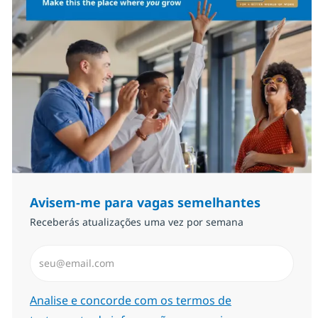
Avisem-me para vagas semelhantes
Receberás atualizações uma vez por semana
Introduzir Endereço de Email (Obrigatório)
Required
Analise e concorde com os termos de