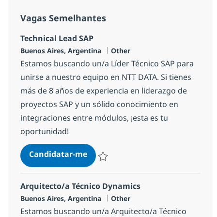
Vagas Semelhantes
Technical Lead SAP
Localização
Categoria
Buenos Aires, Argentina
Other
Estamos buscando un/a Líder Técnico SAP para
unirse a nuestro equipo en NTT DATA. Si tienes
más de 8 años de experiencia en liderazgo de
proyectos SAP y un sólido conocimiento en
integraciones entre módulos, ¡esta es tu
oportunidad!
Technical Lead SAP
Candidatar-me
Guardar Technical Lead SAP 5e1b91cfed
Arquitecto/a Técnico Dynamics
Localização
Categoria
Buenos Aires, Argentina
Other
Estamos buscando un/a Arquitecto/a Técnico