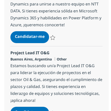
Dynamics para unirse a nuestro equipo en NTT
DATA. Si tienes experiencia sólida en Microsoft
Dynamics 365 y habilidades en Power Platform y
Azure, ¡queremos conocerte!
Arquitecto/a Técnico Dynamics
Candidatar-me
Guardar Arquitecto/a Técnico Dynamics
Project Lead IT O&G
Localização
Categoria
Buenos Aires, Argentina
Other
Estamos buscando un/a Project Lead IT O&G
para liderar la ejecución de proyectos en el
sector Oil & Gas, asegurando el cumplimiento de
plazos y calidad. Si tienes experiencia en
liderazgo de equipos y soluciones tecnológicas,
¡aplica ahora!