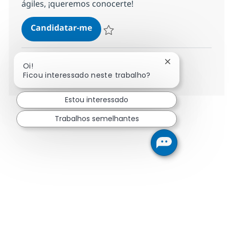
ágiles, ¡queremos conocerte!
Desarrollador/a React
Candidatar-me
Guardar Desarrollador/a React 1177278
Fechar notificaç
Oi!
Ver mais
Ficou interessado neste trabalho?
Estou interessado
Trabalhos semelhantes