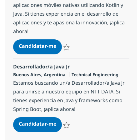
aplicaciones móviles nativas utilizando Kotlin y
Java. Si tienes experiencia en el desarrollo de
aplicaciones y te apasiona la innovación, ¡aplica
ahora!
Desarrollador/a Android
Candidatar-me
Guardar Desarrollador/a Android 1dd3df
Desarrollador/a Java Jr
Localização
Categoria
Buenos Aires, Argentina
Technical Engineering
Estamos buscando un/a Desarrollador/a Java Jr
para unirse a nuestro equipo en NTT DATA. Si
tienes experiencia en Java y frameworks como
Spring Boot, ¡aplica ahora!
Desarrollador/a Java Jr
Candidatar-me
Guardar Desarrollador/a Java Jr 108fe8c0