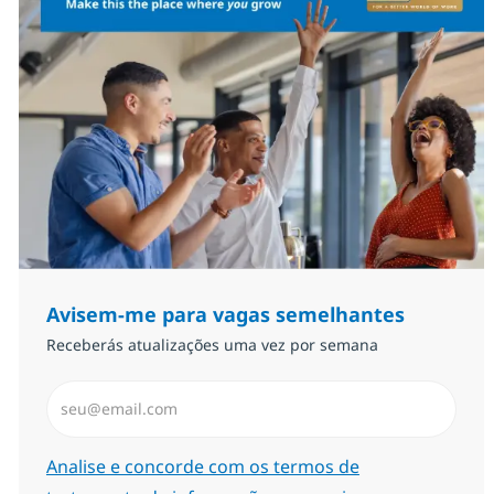
Avisem-me para vagas semelhantes
Receberás atualizações uma vez por semana
Introduzir Endereço de Email (Obrigatório)
Required
Analise e concorde com os termos de