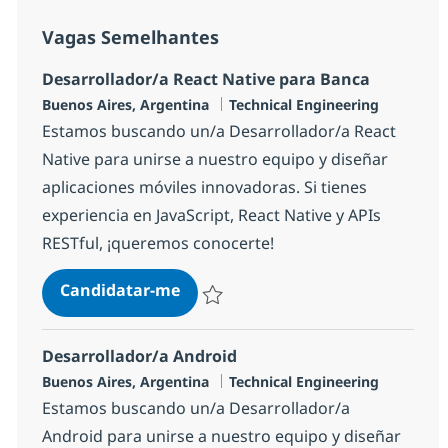
Vagas Semelhantes
Desarrollador/a React Native para Banca
Localização
Categoria
Buenos Aires, Argentina
Technical Engineering
Estamos buscando un/a Desarrollador/a React
Native para unirse a nuestro equipo y diseñar
aplicaciones móviles innovadoras. Si tienes
experiencia en JavaScript, React Native y APIs
RESTful, ¡queremos conocerte!
Desarrollador/a React Native pa
Candidatar-me
Guardar Desarrollador/a React Native p
Desarrollador/a Android
Localização
Categoria
Buenos Aires, Argentina
Technical Engineering
Estamos buscando un/a Desarrollador/a
Android para unirse a nuestro equipo y diseñar