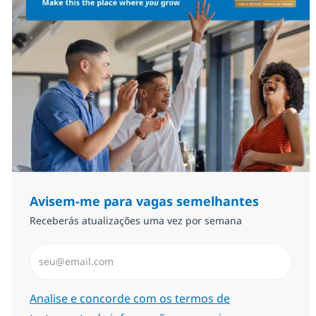
Avisem-me para vagas semelhantes
Receberás atualizações uma vez por semana
Introduzir Endereço de Email (Obrigatório)
Required
Analise e concorde com os termos de