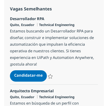
Vagas Semelhantes
Desarrollador RPA
Localização
Categoria
Quito, Ecuador
Technical Engineering
Estamos buscando un Desarrollador RPA para
diseñar, construir e implementar soluciones de
automatización que impulsen la eficiencia
operativa de nuestros clientes. Si tienes
experiencia en UiPath y Automation Anywhere,
¡postula ahora!
Desarrollador RPA
Candidatar-me
Guardar Desarrollador RPA 926ed2869bb
Arquitecto Empresarial
Localização
Categoria
Quito, Ecuador
Technical Engineering
Estamos en búsqueda de un perfil con