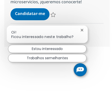
microservicios, ¡queremos conocerte!
Desarrollador React native
Candidatar-me
Guardar Desarrollador React native 10e
Fechar notificaç
Oi!
Ver mais
Ficou interessado neste trabalho?
Estou interessado
Trabalhos semelhantes