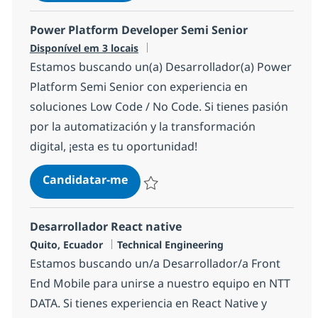
Power Platform Developer Semi Senior
Disponível em 3 locais
Estamos buscando un(a) Desarrollador(a) Power
Platform Semi Senior con experiencia en
soluciones Low Code / No Code. Si tienes pasión
por la automatización y la transformación
digital, ¡esta es tu oportunidad!
Power Platform Developer Semi S
Candidatar-me
Guardar Power Platform Developer Semi
Desarrollador React native
Localização
Categoria
Quito, Ecuador
Technical Engineering
Estamos buscando un/a Desarrollador/a Front
End Mobile para unirse a nuestro equipo en NTT
DATA. Si tienes experiencia en React Native y