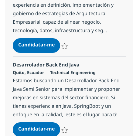
experiencia en definición, implementación y
gobierno de estrategias de Arquitectura
Empresarial, capaz de alinear negocio,
tecnología, datos, infraestructura y seg...
Arquitecto Empresarial
Candidatar-me
Guardar Arquitecto Empresarial 1503941
Desarrolador Back End Java
Localização
Categoria
Quito, Ecuador
Technical Engineering
Estamos buscando un Desarrollador Back-End
Java Semi Senior para implementar y proponer
mejoras en sistemas del sector financiero. Si
tienes experiencia en Java, SpringBoot y un
enfoque en la calidad, ¡este es el lugar para ti!
Desarrolador Back End Java
Candidatar-me
Guardar Desarrolador Back End Java 59