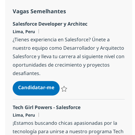
Vagas Semelhantes
Salesforce Developer y Architec
Localização
Lima, Peru
¿Tienes experiencia en Salesforce? Únete a
nuestro equipo como Desarrollador y Arquitecto
Salesforce y lleva tu carrera al siguiente nivel con
oportunidades de crecimiento y proyectos
desafiantes.
Salesforce Developer y Architec
Candidatar-me
Guardar Salesforce Developer y Archite
Tech Girl Powers - Salesforce
Localização
Lima, Peru
¡Estamos buscando chicas apasionadas por la
tecnología para unirse a nuestro programa Tech