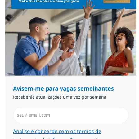
Avisem-me para vagas semelhantes
Receberás atualizações uma vez por semana
Introduzir Endereço de Email (Obrigatório)
Required
Analise e concorde com os termos de