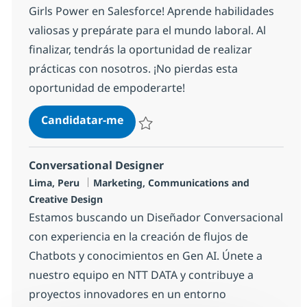
Girls Power en Salesforce! Aprende habilidades
valiosas y prepárate para el mundo laboral. Al
finalizar, tendrás la oportunidad de realizar
prácticas con nosotros. ¡No pierdas esta
oportunidad de empoderarte!
Tech Girl Powers - Salesforce
Candidatar-me
Guardar Tech Girl Powers - Salesforce 7
Conversational Designer
Localização
Categoria
Lima, Peru
Marketing, Communications and
Creative Design
Estamos buscando un Diseñador Conversacional
con experiencia en la creación de flujos de
Chatbots y conocimientos en Gen AI. Únete a
nuestro equipo en NTT DATA y contribuye a
proyectos innovadores en un entorno