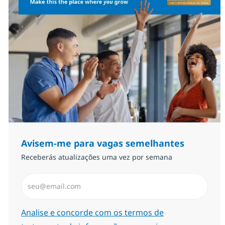
Avisem-me para vagas semelhantes
Receberás atualizações uma vez por semana
Introduzir Endereço de Email (Obrigatório)
Required
Analise e concorde com os termos de