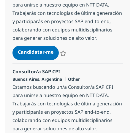
para unirse a nuestro equipo en NTT DATA.
Trabajarás con tecnologías de última generación
y participarás en proyectos SAP end-to-end,
colaborando con equipos multidisciplinarios
para generar soluciones de alto valor.
Consultor/a SAP MM
Candidatar-me
Guardar Consultor/a SAP MM 1d9d06361
Consultor/a SAP CPI
Localização
Categoria
Buenos Aires, Argentina
Other
Estamos buscando un/a Consultor/a SAP CPI
para unirse a nuestro equipo en NTT DATA.
Trabajarás con tecnologías de última generación
y participarás en proyectos SAP end-to-end,
colaborando con equipos multidisciplinarios
para generar soluciones de alto valor.