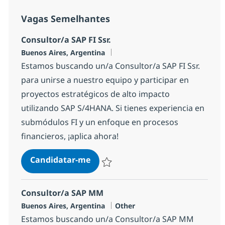
Vagas Semelhantes
Consultor/a SAP FI Ssr.
Localização
Buenos Aires, Argentina
Estamos buscando un/a Consultor/a SAP FI Ssr.
para unirse a nuestro equipo y participar en
proyectos estratégicos de alto impacto
utilizando SAP S/4HANA. Si tienes experiencia en
submódulos FI y un enfoque en procesos
financieros, ¡aplica ahora!
Consultor/a SAP FI Ssr.
Candidatar-me
Guardar Consultor/a SAP FI Ssr. 135d6a7
Consultor/a SAP MM
Localização
Categoria
Buenos Aires, Argentina
Other
Estamos buscando un/a Consultor/a SAP MM