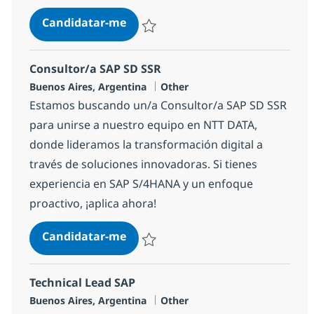
Consultor/a SAP CPI
Candidatar-me
Guardar Consultor/a SAP CPI 15ff882022
Consultor/a SAP SD SSR
Localização
Categoria
Buenos Aires, Argentina
Other
Estamos buscando un/a Consultor/a SAP SD SSR
para unirse a nuestro equipo en NTT DATA,
donde lideramos la transformación digital a
través de soluciones innovadoras. Si tienes
experiencia en SAP S/4HANA y un enfoque
proactivo, ¡aplica ahora!
Consultor/a SAP SD SSR
Candidatar-me
Guardar Consultor/a SAP SD SSR 1e1d4d
Technical Lead SAP
Localização
Categoria
Buenos Aires, Argentina
Other