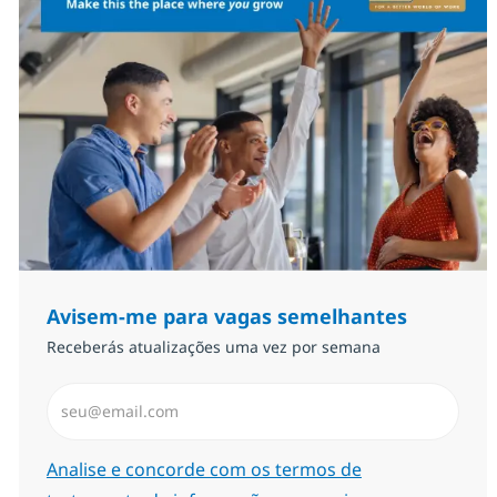
Avisem-me para vagas semelhantes
Receberás atualizações uma vez por semana
Introduzir Endereço de Email (Obrigatório)
Required
Analise e concorde com os termos de