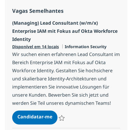
Vagas Semelhantes
(Managing) Lead Consultant (w/m/x)
Enterprise IAM mit Fokus auf Okta Workforce
Identity
Categoria
Disponível em 14 locais
Information Security
Wir suchen einen erfahrenen Lead Consultant im
Bereich Enterprise IAM mit Fokus auf Okta
Workforce Identity. Gestalten Sie hochsichere
und skalierbare Identity-Architekturen und
implementieren Sie innovative Lösungen für
unsere Kunden. Bewerben Sie sich jetzt und
werden Sie Teil unseres dynamischen Teams!
(Managing) Lead Consultant (w/m/
Candidatar-me
Guardar (Managing) Lead Consultant (w/m