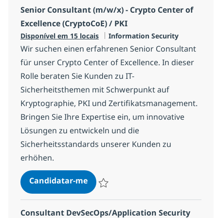
Senior Consultant (m/w/x) - Crypto Center of
Excellence (CryptoCoE) / PKI
Categoria
Disponível em 15 locais
Information Security
Wir suchen einen erfahrenen Senior Consultant
für unser Crypto Center of Excellence. In dieser
Rolle beraten Sie Kunden zu IT-
Sicherheitsthemen mit Schwerpunkt auf
Kryptographie, PKI und Zertifikatsmanagement.
Bringen Sie Ihre Expertise ein, um innovative
Lösungen zu entwickeln und die
Sicherheitsstandards unserer Kunden zu
erhöhen.
Senior Consultant (m/w/x) - Crypt
Candidatar-me
Guardar Senior Consultant (m/w/x) - Cryp
Consultant DevSecOps/Application Security