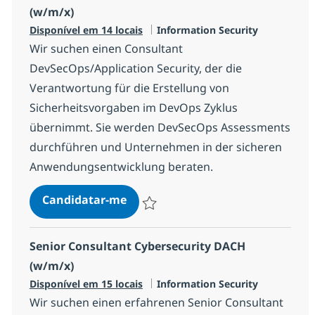
(w/m/x)
Categoria
Disponível em 14 locais
Information Security
Wir suchen einen Consultant
DevSecOps/Application Security, der die
Verantwortung für die Erstellung von
Sicherheitsvorgaben im DevOps Zyklus
übernimmt. Sie werden DevSecOps Assessments
durchführen und Unternehmen in der sicheren
Anwendungsentwicklung beraten.
Consultant DevSecOps/Applicatio
Candidatar-me
Guardar Consultant DevSecOps/Applicatio
Senior Consultant Cybersecurity DACH
(w/m/x)
Categoria
Disponível em 15 locais
Information Security
Wir suchen einen erfahrenen Senior Consultant