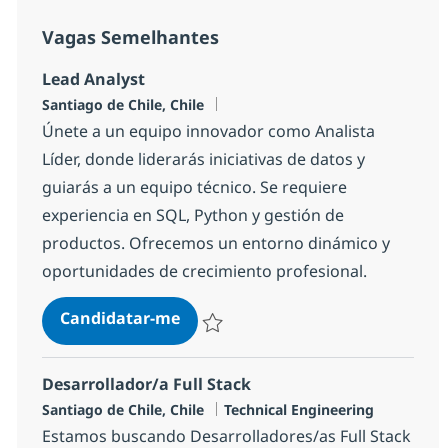
Vagas Semelhantes
Lead Analyst
Localização
Santiago de Chile, Chile
Únete a un equipo innovador como Analista
Líder, donde liderarás iniciativas de datos y
guiarás a un equipo técnico. Se requiere
experiencia en SQL, Python y gestión de
productos. Ofrecemos un entorno dinámico y
oportunidades de crecimiento profesional.
Lead Analyst
Candidatar-me
Guardar Lead Analyst 1a5480d737b45d0
Desarrollador/a Full Stack
Localização
Categoria
Santiago de Chile, Chile
Technical Engineering
Estamos buscando Desarrolladores/as Full Stack