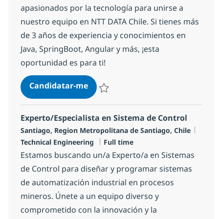
apasionados por la tecnología para unirse a
nuestro equipo en NTT DATA Chile. Si tienes más
de 3 años de experiencia y conocimientos en
Java, SpringBoot, Angular y más, ¡esta
oportunidad es para ti!
Desarrollador/a Full Stack
Candidatar-me
Guardar Desarrollador/a Full Stack 1637
Experto/Especialista en Sistema de Control
Localização
Categ
Santiago, Region Metropolitana de Santiago, Chile
Tipo de Vaga
Technical Engineering
Full time
Estamos buscando un/a Experto/a en Sistemas
de Control para diseñar y programar sistemas
de automatización industrial en procesos
mineros. Únete a un equipo diverso y
comprometido con la innovación y la