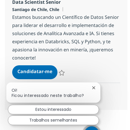
Data Scientist Senior
Localização
Santiago de Chile, Chile
Estamos buscando un Científico de Datos Senior
para liderar el desarrollo e implementación de
soluciones de Analítica Avanzada e IA. Si tienes
experiencia en Databricks, SQL y Python, y te
apasiona la innovación en minería, ¡queremos
conocerte!
Data Scientist Senior
Candidatar-me
Guardar Data Scientist Senior fe3426f37
Fechar notificaçã
Oi!
Ficou interessado neste trabalho?
Ver mais
Estou interessado
Trabalhos semelhantes