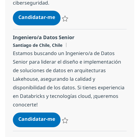
ciberseguridad.
Experto/Especialista en Sistema d
Candidatar-me
Guardar Experto/Especialista en Sistema 
Ingeniero/a Datos Senior
Localização
Santiago de Chile, Chile
Estamos buscando un Ingeniero/a de Datos
Senior para liderar el diseño e implementación
de soluciones de datos en arquitecturas
Lakehouse, asegurando la calidad y
disponibilidad de los datos. Si tienes experiencia
en Databricks y tecnologías cloud, ¡queremos
conocerte!
Ingeniero/a Datos Senior
Candidatar-me
Guardar Ingeniero/a Datos Senior abc2c