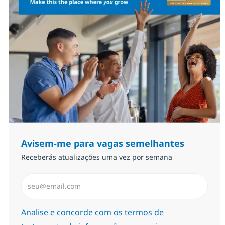
Avisem-me para vagas semelhantes
Receberás atualizações uma vez por semana
Introduzir Endereço de Email (Obrigatório)
Required
Analise e concorde com os termos de