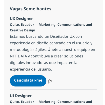
Vagas Semelhantes
UX Designer
Localização
Categoria
Quito, Ecuador
Marketing, Communications and
Creative Design
Estamos buscando un Diseñador UX con
experiencia en diseño centrado en el usuario y
metodologías ágiles. Únete a nuestro equipo en
NTT DATA y contribuye a crear soluciones
digitales innovadoras que impacten la
experiencia del usuario.
UX Designer
Candidatar-me
Guardar UX Designer ec0cbd37ea6b000
UI Designer
Localização
Categoria
Quito, Ecuador
Marketing, Communications and