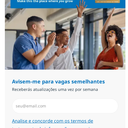
Avisem-me para vagas semelhantes
Receberás atualizações uma vez por semana
Introduzir Endereço de Email (Obrigatório)
Required
Analise e concorde com os termos de