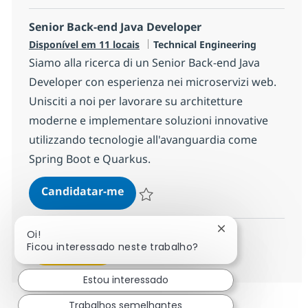
Senior Back-end Java Developer
Categoria
Disponível em 11 locais
Technical Engineering
Siamo alla ricerca di un Senior Back-end Java
Developer con esperienza nei microservizi web.
Unisciti a noi per lavorare su architetture
moderne e implementare soluzioni innovative
utilizzando tecnologie all'avanguardia come
Spring Boot e Quarkus.
Senior Back-end Java Developer
Candidatar-me
Guardar Senior Back-end Java Developer 
Fechar notificaçã
Oi!
Ficou interessado neste trabalho?
Ver mais
Estou interessado
Trabalhos semelhantes