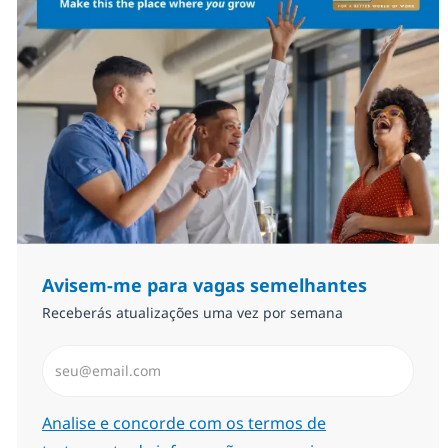
Avisem-me para vagas semelhantes
Receberás atualizações uma vez por semana
Introduzir Endereço de Email (Obrigatório)
Required
Analise e concorde com os termos de