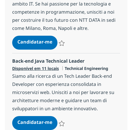
ambito IT. Se hai passione per la tecnologia e
competenze in programmazione, unisciti a noi
per costruire il tuo futuro con NTT DATA in sedi
come Milano, Roma, Napoli e altre.
Junior IT Consultant/Developer - c
Candidatar-me
Guardar Junior IT Consultant/Developer - 
Back-end Java Technical Leader
Categoria
Disponível em 11 locais
Technical Engineering
Siamo alla ricerca di un Tech Leader Back-end
Developer con esperienza consolidata in
microservizi web. Unisciti a noi per lavorare su
architetture moderne e guidare un team di
sviluppatori in un ambiente innovativo.
Back-end Java Technical Leader
Candidatar-me
Guardar Back-end Java Technical Leader