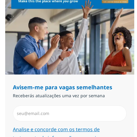
Avisem-me para vagas semelhantes
Receberás atualizações uma vez por semana
Introduzir Endereço de Email (Obrigatório)
Required
Analise e concorde com os termos de