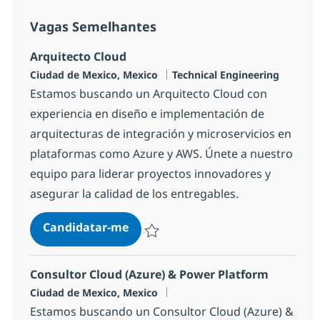
Vagas Semelhantes
Arquitecto Cloud
Localização
Categoria
Ciudad de Mexico, Mexico
Technical Engineering
Estamos buscando un Arquitecto Cloud con
experiencia en diseño e implementación de
arquitecturas de integración y microservicios en
plataformas como Azure y AWS. Únete a nuestro
equipo para liderar proyectos innovadores y
asegurar la calidad de los entregables.
Arquitecto Cloud
Candidatar-me
Guardar Arquitecto Cloud 322f23cfb22c3
Consultor Cloud (Azure) & Power Platform
Localização
Ciudad de Mexico, Mexico
Estamos buscando un Consultor Cloud (Azure) &