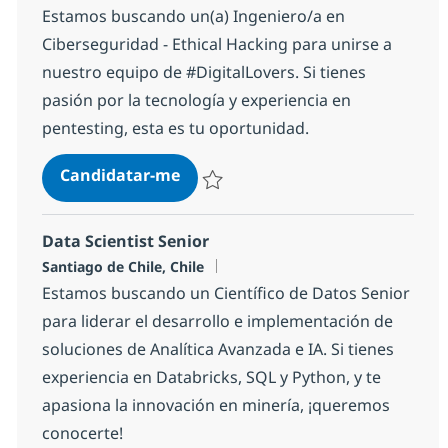
Estamos buscando un(a) Ingeniero/a en
Ciberseguridad - Ethical Hacking para unirse a
nuestro equipo de #DigitalLovers. Si tienes
pasión por la tecnología y experiencia en
pentesting, esta es tu oportunidad.
Ingeniero/a en Ciberseguridad - E
Candidatar-me
Guardar Ingeniero/a en Ciberseguridad -
Data Scientist Senior
Localização
Santiago de Chile, Chile
Estamos buscando un Científico de Datos Senior
para liderar el desarrollo e implementación de
soluciones de Analítica Avanzada e IA. Si tienes
experiencia en Databricks, SQL y Python, y te
apasiona la innovación en minería, ¡queremos
conocerte!