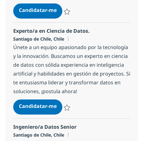
Data Scientist Senior
Candidatar-me
Guardar Data Scientist Senior fe3426f37
Experto/a en Ciencia de Datos.
Localização
Santiago de Chile, Chile
Únete a un equipo apasionado por la tecnología
y la innovación. Buscamos un experto en ciencia
de datos con sólida experiencia en inteligencia
artificial y habilidades en gestión de proyectos. Si
te entusiasma liderar y transformar datos en
soluciones, ¡postula ahora!
Experto/a en Ciencia de Datos.
Candidatar-me
Guardar Experto/a en Ciencia de Datos.
Ingeniero/a Datos Senior
Localização
Santiago de Chile, Chile