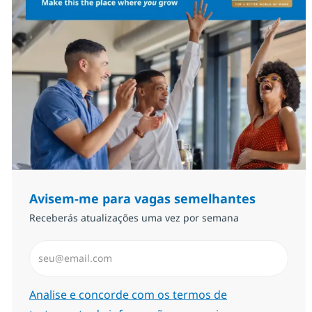
Avisem-me para vagas semelhantes
Receberás atualizações uma vez por semana
Introduzir Endereço de Email (Obrigatório)
Required
Analise e concorde com os termos de