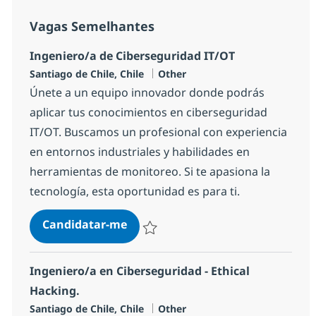
Vagas Semelhantes
Ingeniero/a de Ciberseguridad IT/OT
Localização
Categoria
Santiago de Chile, Chile
Other
Únete a un equipo innovador donde podrás
aplicar tus conocimientos en ciberseguridad
IT/OT. Buscamos un profesional con experiencia
en entornos industriales y habilidades en
herramientas de monitoreo. Si te apasiona la
tecnología, esta oportunidad es para ti.
Ingeniero/a de Ciberseguridad IT
Candidatar-me
Guardar Ingeniero/a de Ciberseguridad 
Ingeniero/a en Ciberseguridad - Ethical
Hacking.
Localização
Categoria
Santiago de Chile, Chile
Other