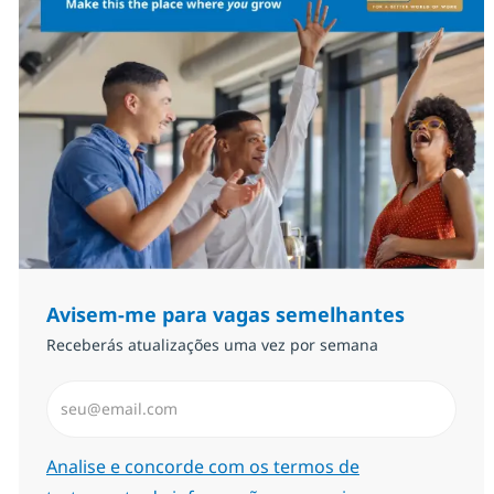
Avisem-me para vagas semelhantes
Receberás atualizações uma vez por semana
Introduzir Endereço de Email (Obrigatório)
Required
Analise e concorde com os termos de