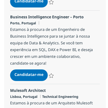
Camunda Developer
Candidatar-me
Guardar Camunda Developer 5cedaca96
Business Intelligence Engineer – Porto
Localização
Porto, Portugal
Estamos à procura de um Engenheiro de
Business Intelligence para se juntar à nossa
equipa de Data & Analytics. Se você tem
experiência em SQL, DAX e Power BI, e deseja
crescer em um ambiente colaborativo,
candidate-se agora!
Business Intelligence Engineer – 
Candidatar-me
Guardar Business Intelligence Engineer –
Mulesoft Architect
Localização
Categoria
Lisboa, Portugal
Technical Engineering
Estamos à procura de um Arquiteto Mulesoft