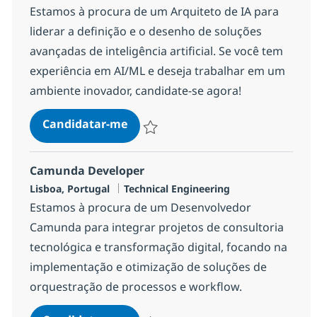
Estamos à procura de um Arquiteto de IA para
liderar a definição e o desenho de soluções
avançadas de inteligência artificial. Se você tem
experiência em AI/ML e deseja trabalhar em um
ambiente inovador, candidate-se agora!
AI Architect
Candidatar-me
Guardar AI Architect b03c4a96d31c700
Camunda Developer
Localização
Categoria
Lisboa, Portugal
Technical Engineering
Estamos à procura de um Desenvolvedor
Camunda para integrar projetos de consultoria
tecnológica e transformação digital, focando na
implementação e otimização de soluções de
orquestração de processos e workflow.