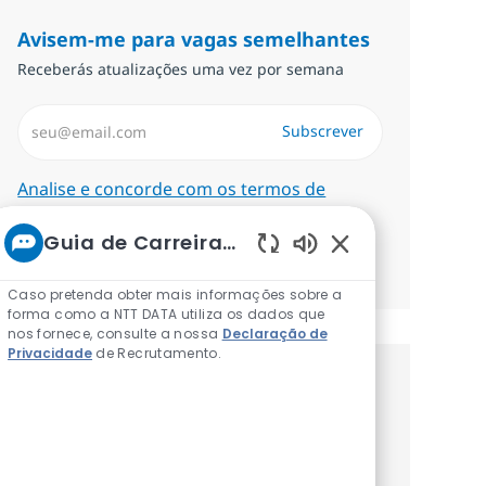
Avisem-me para vagas semelhantes
Receberás atualizações uma vez por semana
Introduzir Endereço de Email (Obrigatório)
Subscrever
Required
Analise e concorde com os termos de
tratamento de informações pessoais.
Guia de Carreiras da NTT
Gerenciar alertas
Sons de chatbot a
Caso pretenda obter mais informações sobre a
forma como a NTT DATA utiliza os dados que
nos fornece, consulte a nossa
Declaração de
Privacidade
de Recrutamento.
Recebe recomendaçãoes de vagas
personalizadas baseadas nos teus
interesses.