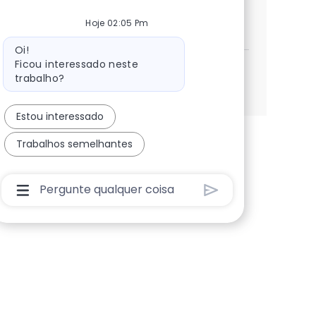
Pasante de Procesos
Candidatar-me
Hoje 02:05 Pm
Guardar Pasante de Procesos 14327f0ae5169
Mensagem do bot
Oi!
Ficou interessado neste
trabalho?
Ver mais
Estou interessado
Trabalhos semelhantes
Caixa De Entrada Do Usuário Do Chatbot Com B