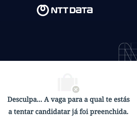
Skip to main content
Skip to main content
-
-
Desculpa... A vaga para a qual te estás
a tentar candidatar já foi preenchida.