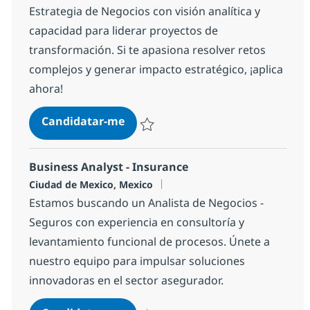
Estrategia de Negocios con visión analítica y
capacidad para liderar proyectos de
transformación. Si te apasiona resolver retos
complejos y generar impacto estratégico, ¡aplica
ahora!
Consultor SR Estrategia de Negoc
Candidatar-me
Guardar Consultor SR Estrategia de Nego
Business Analyst - Insurance
Localização
Ciudad de Mexico, Mexico
Estamos buscando un Analista de Negocios -
Seguros con experiencia en consultoría y
levantamiento funcional de procesos. Únete a
nuestro equipo para impulsar soluciones
innovadoras en el sector asegurador.