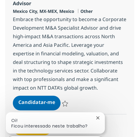
Advisor
Localização
Categoria
Mexico City, MX-MEX, Mexico
Other
Embrace the opportunity to become a Corporate
Development M&A Specialist Advisor and drive
high-impact M&A transactions across North
America and Asia Pacific. Leverage your
expertise in financial modeling, valuation, and
deal structuring to shape strategic investments
in the technology services sector. Collaborate
with top professionals and make a significant
impact on NTT DATA’s global growth.
Corporate Development M&A Speci
Candidatar-me
Guardar Corporate Development M&A Spec
Fechar notificaçã
Oi!
Ficou interessado neste trabalho?
Ver mais