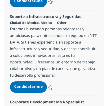
Business Analyst - Insurance
Candidatar-me
Guardar Business Analyst - Insurance 1b
Soporte a Infraestructura y Seguridad
Localização
Categoria
Ciudad de Mexico, Mexico
Other
Estamos buscando personas talentosas y
ambiciosas para unirse a nuestro equipo en NTT
DATA. Si tienes experiencia en soporte a
infraestructura y seguridad, y deseas contribuir
a soluciones innovadoras, esta es tu
oportunidad. Ofrecemos un entorno de trabajo
colaborativo y un plan de carrera que garantiza
tu desarrollo profesional.
Soporte a Infraestructura y Segu
Candidatar-me
Guardar Soporte a Infraestructura y Seg
Corporate Development M&A Specialist