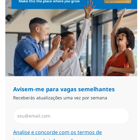
Avisem-me para vagas semelhantes
Receberás atualizações uma vez por semana
Introduzir Endereço de Email (Obrigatório)
Required
Analise e concorde com os termos de