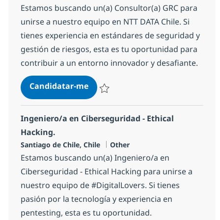
Estamos buscando un(a) Consultor(a) GRC para
unirse a nuestro equipo en NTT DATA Chile. Si
tienes experiencia en estándares de seguridad y
gestión de riesgos, esta es tu oportunidad para
contribuir a un entorno innovador y desafiante.
Consultor GRC
Candidatar-me
Guardar Consultor GRC 4bb53c9bb74400
Ingeniero/a en Ciberseguridad - Ethical
Hacking.
Localização
Categoria
Santiago de Chile, Chile
Other
Estamos buscando un(a) Ingeniero/a en
Ciberseguridad - Ethical Hacking para unirse a
nuestro equipo de #DigitalLovers. Si tienes
pasión por la tecnología y experiencia en
pentesting, esta es tu oportunidad.