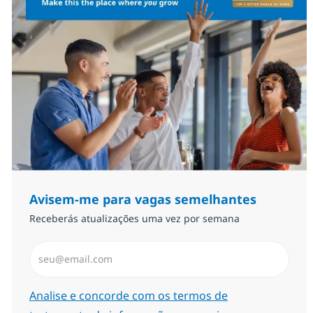
Avisem-me para vagas semelhantes
Receberás atualizações uma vez por semana
Introduzir Endereço de Email (Obrigatório)
Required
Analise e concorde com os termos de