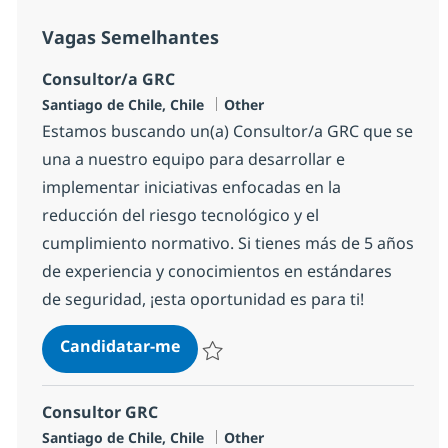
Vagas Semelhantes
Consultor/a GRC
Localização
Categoria
Santiago de Chile, Chile
Other
Estamos buscando un(a) Consultor/a GRC que se
una a nuestro equipo para desarrollar e
implementar iniciativas enfocadas en la
reducción del riesgo tecnológico y el
cumplimiento normativo. Si tienes más de 5 años
de experiencia y conocimientos en estándares
de seguridad, ¡esta oportunidad es para ti!
Consultor/a GRC
Candidatar-me
Guardar Consultor/a GRC 898027d279b2
Consultor GRC
Localização
Categoria
Santiago de Chile, Chile
Other