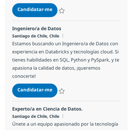
Ingeniero/a en Ciberseguridad - E
Candidatar-me
Guardar Ingeniero/a en Ciberseguridad -
Ingeniero/a de Datos
Localização
Santiago de Chile, Chile
Estamos buscando un Ingeniero/a de Datos con
experiencia en Databricks y tecnologías cloud. Si
tienes habilidades en SQL, Python y PySpark, y te
apasiona la calidad de datos, ¡queremos
conocerte!
Ingeniero/a de Datos
Candidatar-me
Guardar Ingeniero/a de Datos 13b7c0fac
Experto/a en Ciencia de Datos.
Localização
Santiago de Chile, Chile
Únete a un equipo apasionado por la tecnología