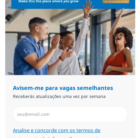
Avisem-me para vagas semelhantes
Receberás atualizações uma vez por semana
Introduzir Endereço de Email (Obrigatório)
Required
Analise e concorde com os termos de