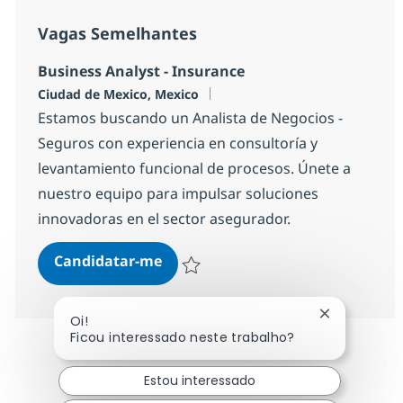
Vagas Semelhantes
Business Analyst - Insurance
Localização
Ciudad de Mexico, Mexico
Estamos buscando un Analista de Negocios -
Seguros con experiencia en consultoría y
levantamiento funcional de procesos. Únete a
nuestro equipo para impulsar soluciones
innovadoras en el sector asegurador.
Business Analyst - Insurance
Candidatar-me
Guardar Business Analyst - Insurance 1b
Fechar noti
Oi!
Ficou interessado neste trabalho?
Estou interessado