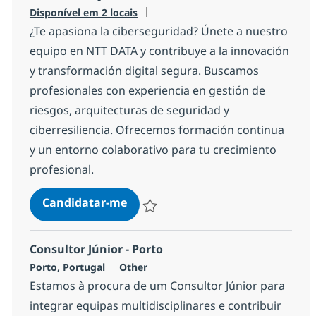
Disponível em 2 locais
¿Te apasiona la ciberseguridad? Únete a nuestro
equipo en NTT DATA y contribuye a la innovación
y transformación digital segura. Buscamos
profesionales con experiencia en gestión de
riesgos, arquitecturas de seguridad y
ciberresiliencia. Ofrecemos formación continua
y un entorno colaborativo para tu crecimiento
profesional.
Cibersecurity
Candidatar-me
Guardar Cibersecurity 2b1b8fe64a30c00
Consultor Júnior - Porto
Localização
Categoria
Porto, Portugal
Other
Estamos à procura de um Consultor Júnior para
integrar equipas multidisciplinares e contribuir