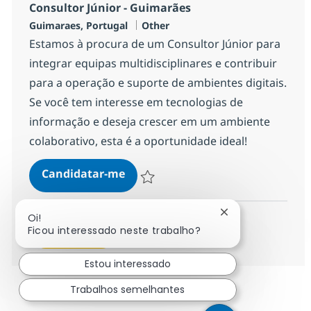
Consultor Júnior - Guimarães
Localização
Categoria
Guimaraes, Portugal
Other
Estamos à procura de um Consultor Júnior para
integrar equipas multidisciplinares e contribuir
para a operação e suporte de ambientes digitais.
Se você tem interesse em tecnologias de
informação e deseja crescer em um ambiente
colaborativo, esta é a oportunidade ideal!
Consultor Júnior - Guimarães
Candidatar-me
Guardar Consultor Júnior - Guimarães 2
Fechar notificaçã
Oi!
Ficou interessado neste trabalho?
Ver mais
Estou interessado
Trabalhos semelhantes