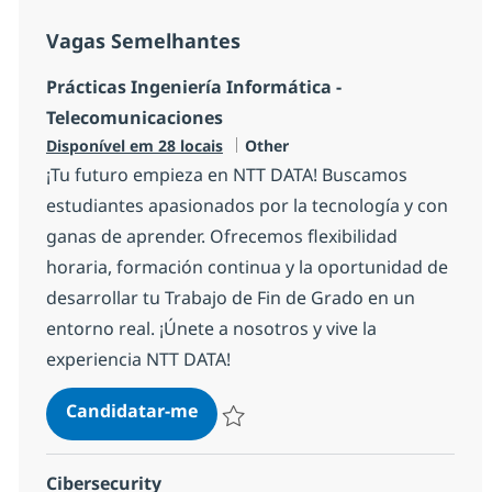
Vagas Semelhantes
Prácticas Ingeniería Informática -
Telecomunicaciones
Categoria
Disponível em 28 locais
Other
¡Tu futuro empieza en NTT DATA! Buscamos
estudiantes apasionados por la tecnología y con
ganas de aprender. Ofrecemos flexibilidad
horaria, formación continua y la oportunidad de
desarrollar tu Trabajo de Fin de Grado en un
entorno real. ¡Únete a nosotros y vive la
experiencia NTT DATA!
Prácticas Ingeniería Informática
Candidatar-me
Guardar Prácticas Ingeniería Informática
Cibersecurity