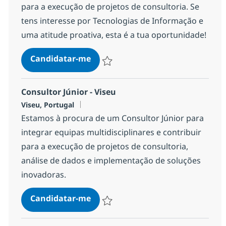
para a execução de projetos de consultoria. Se
tens interesse por Tecnologias de Informação e
uma atitude proativa, esta é a tua oportunidade!
Consultor Júnior - Porto
Candidatar-me
Guardar Consultor Júnior - Porto 1fcae40
Consultor Júnior - Viseu
Localização
Viseu, Portugal
Estamos à procura de um Consultor Júnior para
integrar equipas multidisciplinares e contribuir
para a execução de projetos de consultoria,
análise de dados e implementação de soluções
inovadoras.
Consultor Júnior - Viseu
Candidatar-me
Guardar Consultor Júnior - Viseu ef28b30