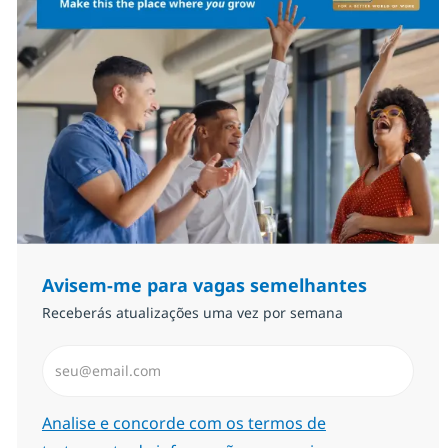
Avisem-me para vagas semelhantes
Receberás atualizações uma vez por semana
Introduzir Endereço de Email (Obrigatório)
Required
Analise e concorde com os termos de