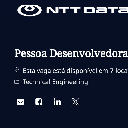
-
-
Pessoa Desenvolvedora
Esta vaga está disponível em 7 loca
Categoria
Technical Engineering
Share via email
Share via Facebook
Share via LinkedIn
Share via twitter