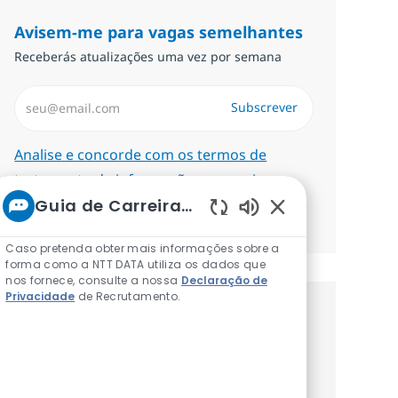
Avisem-me para vagas semelhantes
Receberás atualizações uma vez por semana
Introduzir Endereço de Email (Obrigatório)
Subscrever
Required
Analise e concorde com os termos de
tratamento de informações pessoais.
Guia de Carreiras da NTT
Gerenciar alertas
Sons de chatbot a
Caso pretenda obter mais informações sobre a
forma como a NTT DATA utiliza os dados que
nos fornece, consulte a nossa
Declaração de
Privacidade
de Recrutamento.
Recebe recomendaçãoes de vagas
personalizadas baseadas nos teus
interesses.