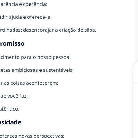
arência e coerência;
dir ajuda e oferecê-la;
rtilhadas: desencorajar a criação de silos.
romisso
scimento para o nosso pessoal;
etas ambiciosas e sustentáveis;
er as coisas acontecerem;
ue você faz;
utêntico.
osidade
 ofereça novas perspectivas;