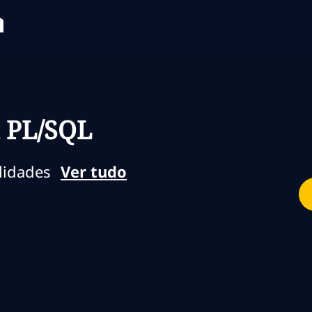
Skip to main content
Skip to main content
 PL/SQL
lidades
Ver tudo