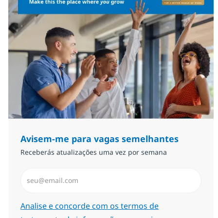
Avisem-me para vagas semelhantes
Receberás atualizações uma vez por semana
Introduzir Endereço de Email (Obrigatório)
Required
Analise e concorde com os termos de