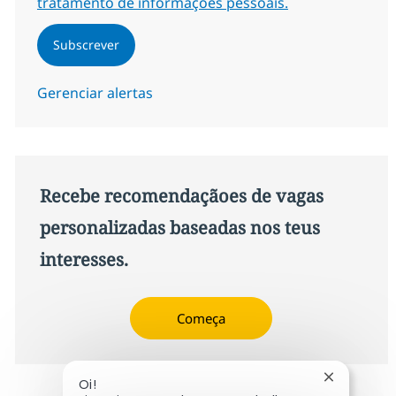
tratamento de informações pessoais.
Subscrever
Gerenciar alertas
Recebe recomendaçãoes de vagas
personalizadas baseadas nos teus
interesses.
Começa
Fechar not
Oi!