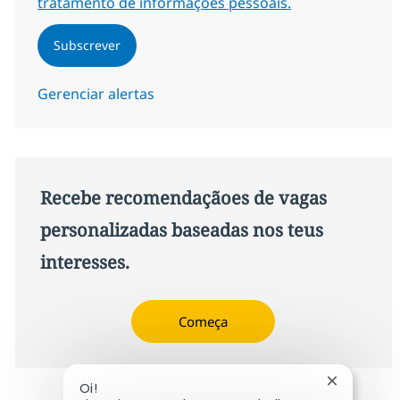
tratamento de informações pessoais.
Subscrever
Gerenciar alertas
Recebe recomendaçãoes de vagas
personalizadas baseadas nos teus
interesses.
Começa
Fechar not
Oi!