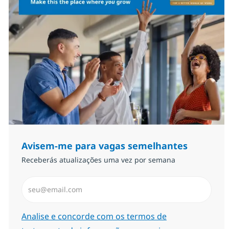
Avisem-me para vagas semelhantes
Receberás atualizações uma vez por semana
Introduzir Endereço de Email (Obrigatório)
Required
Analise e concorde com os termos de