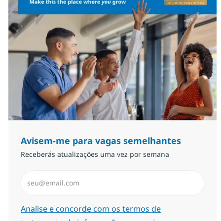
Avisem-me para vagas semelhantes
Receberás atualizações uma vez por semana
Introduzir Endereço de Email (Obrigatório)
Required
Analise e concorde com os termos de