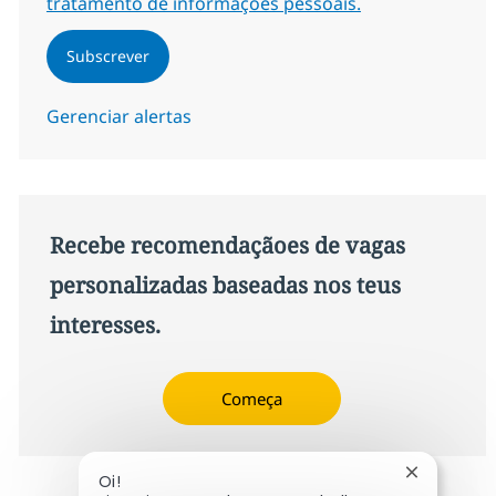
tratamento de informações pessoais.
Subscrever
Gerenciar alertas
Recebe recomendaçãoes de vagas
personalizadas baseadas nos teus
interesses.
Começa
Fechar not
Oi!