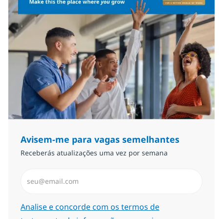
Avisem-me para vagas semelhantes
Receberás atualizações uma vez por semana
Introduzir Endereço de Email (Obrigatório)
Required
Analise e concorde com os termos de