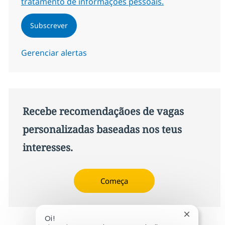
tratamento de informações pessoais.
Subscrever
Gerenciar alertas
Recebe recomendaçãoes de vagas
personalizadas baseadas nos teus
interesses.
Começa
Fechar not
Oi!