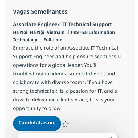
Vagas Semelhantes
Associate Engineer: IT Technical Support
Localização
Categoria
Ha Noi, Hà Nội, Vietnam
Internal Information
Tipo de Vaga
Technology
Full time
Embrace the role of an Associate IT Technical
Support Engineer and help ensure seamless IT
operations for a global leader. You'll
troubleshoot incidents, support clients, and
collaborate with diverse teams. If you have
strong technical skills, a passion for IT, and a
drive to deliver excellent service, this is your
opportunity to grow.
Associate Engineer: IT Technical 
Candidatar-me
Guardar Associate Engineer: IT Technical