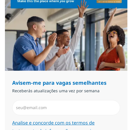
Avisem-me para vagas semelhantes
Receberás atualizações uma vez por semana
Introduzir Endereço de Email (Obrigatório)
Required
Analise e concorde com os termos de