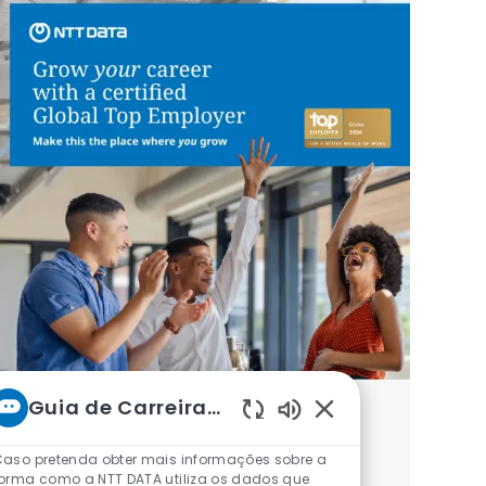
Guia de Carreiras da NTT
Recebe notificações para vagas
Sons de chatbot ati
semelhantes
aso pretenda obter mais informações sobre a
orma como a NTT DATA utiliza os dados que