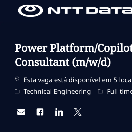
-
-
Power Platform/Copilot
Consultant (m/w/d)
Esta vaga está disponível em 5 loca
Categoria
Tipo de tr
Technical Engineering
Full tim
Share via email
Share via Facebook
Share via LinkedIn
Share via twitter