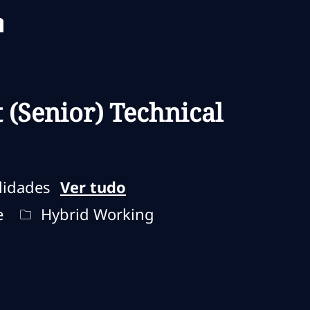
Skip to main content
Skip to main content
 (Senior) Technical
lidades
Ver tudo
abalho
Remote Type
e
Hybrid Working