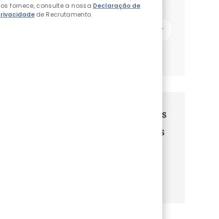
Receberás atualizações uma vez por semana
os fornece, consulte a nossa
Declaração de
rivacidade
de Recrutamento.
Introduzir Endereço de Email (Obrigatório)
Subscrever
Gerenciar alertas
Recebe recomendaçãoes de vagas
personalizadas baseadas nos teus
interesses.
Começa