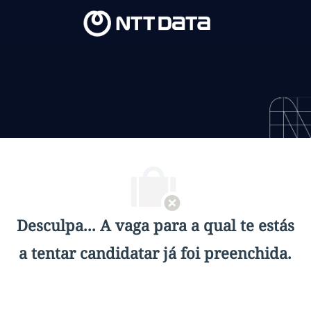
Skip to main content
Skip to main content
-
-
Desculpa... A vaga para a qual te estás
a tentar candidatar já foi preenchida.