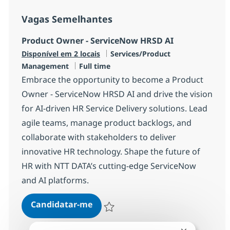
Vagas Semelhantes
Product Owner - ServiceNow HRSD AI
Categoria
Disponível em 2 locais
Services/Product
Tipo de Vaga
Management
Full time
Embrace the opportunity to become a Product
Owner - ServiceNow HRSD AI and drive the vision
for AI-driven HR Service Delivery solutions. Lead
agile teams, manage product backlogs, and
collaborate with stakeholders to deliver
innovative HR technology. Shape the future of
HR with NTT DATA’s cutting-edge ServiceNow
and AI platforms.
Product Owner - ServiceNow HRS
Candidatar-me
Guardar Product Owner - ServiceNow HRS