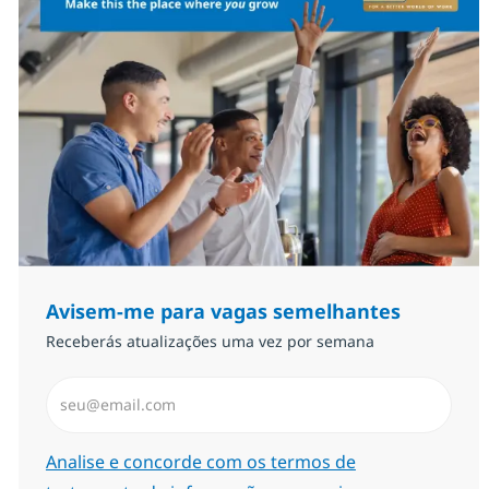
Avisem-me para vagas semelhantes
Receberás atualizações uma vez por semana
Introduzir Endereço de Email (Obrigatório)
Required
Analise e concorde com os termos de