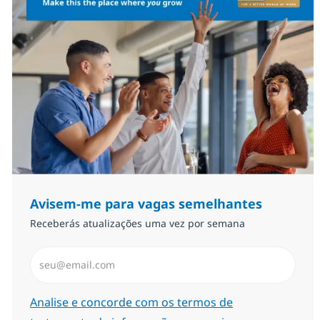
Avisem-me para vagas semelhantes
Receberás atualizações uma vez por semana
Introduzir Endereço de Email (Obrigatório)
Required
Analise e concorde com os termos de