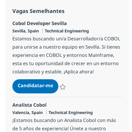
Vagas Semelhantes
Cobol Developer Sevilla
Localização
Categoria
Sevilla, Spain
Technical Engineering
Estamos buscando un/a Desarrollador/a COBOL
para unirse a nuestro equipo en Sevilla. Si tienes
experiencia en COBOL y entornos Mainframe,
esta es tu oportunidad de crecer en un entorno
colaborativo y estable. ¡Aplica ahora!
Cobol Developer Sevilla
Candidatar-me
Guardar Cobol Developer Sevilla 194de1
Analista Cobol
Localização
Categoria
Valencia, Spain
Technical Engineering
¡Estamos buscando un Analista Cobol con más
de 5 años de experiencia! Únete a nuestro