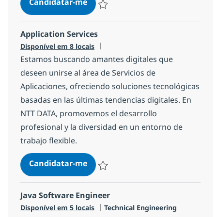
Analista Mainframe
Candidatar-me
Guardar Analista Mainframe e1f5c9a1bb
Application Services
Disponível em 8 locais
Estamos buscando amantes digitales que
deseen unirse al área de Servicios de
Aplicaciones, ofreciendo soluciones tecnológicas
basadas en las últimas tendencias digitales. En
NTT DATA, promovemos el desarrollo
profesional y la diversidad en un entorno de
trabajo flexible.
Application Services
Candidatar-me
Guardar Application Services 6a0c0156f8
Java Software Engineer
Categoria
Disponível em 5 locais
Technical Engineering