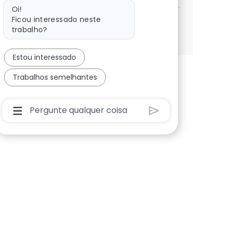
Mensagem do bot
Oi!
Ficou interessado neste
Ver mais
trabalho?
Estou interessado
Trabalhos semelhantes
Caixa De Entrada Do Usuário Do Chatbot Com B