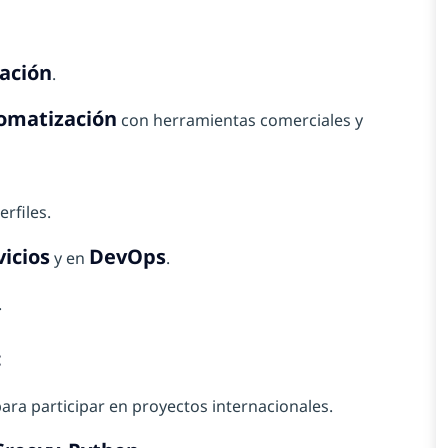
ación
.
omatización
con herramientas comerciales y
rfiles.
icios
DevOps
y en
.
.
:
ara participar en proyectos internacionales.