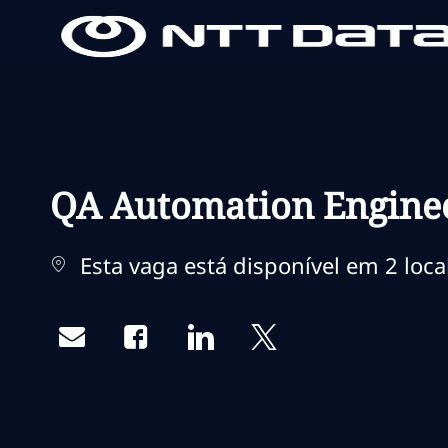
-
-
QA Automation Engine
Esta vaga está disponível em 2 loca
Share via email
Share via Facebook
Share via LinkedIn
Share via twitter