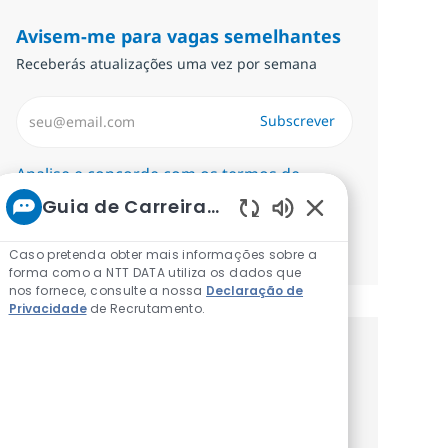
Avisem-me para vagas semelhantes
Receberás atualizações uma vez por semana
Introduzir Endereço de Email (Obrigatório)
Subscrever
Required
Analise e concorde com os termos de
tratamento de informações pessoais.
Guia de Carreiras da NTT
Sons de chatbot a
Gerenciar alertas
Caso pretenda obter mais informações sobre a
forma como a NTT DATA utiliza os dados que
nos fornece, consulte a nossa
Declaração de
Privacidade
de Recrutamento.
Recebe recomendaçãoes de vagas
personalizadas baseadas nos teus
interesses.