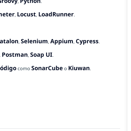
Groovy
Python
,
.
meter
Locust
LoadRunner
,
,
.
atalon
Selenium
Appium
Cypress
,
,
,
.
Postman
Soap UI
,
,
.
código
SonarCube
Kiuwan
como
o
.