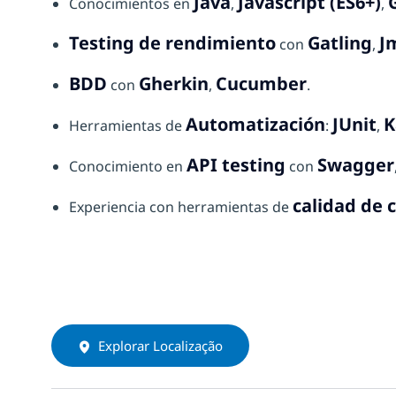
Java
Javascript (ES6+)
Conocimientos en
,
,
Testing de rendimiento
Gatling
J
con
,
BDD
Gherkin
Cucumber
con
,
.
Automatización
JUnit
K
Herramientas de
:
,
API testing
Swagger
Conocimiento en
con
calidad de 
Experiencia con herramientas de
Explorar Localização