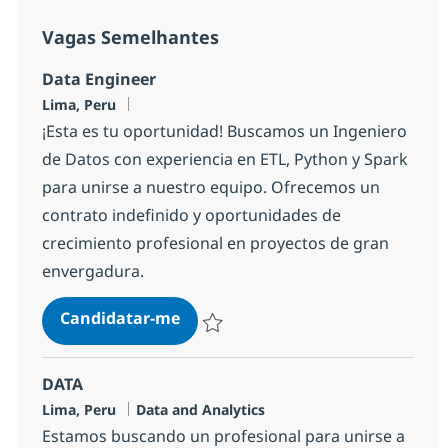
Vagas Semelhantes
Data Engineer
Localização
Lima, Peru
¡Esta es tu oportunidad! Buscamos un Ingeniero
de Datos con experiencia en ETL, Python y Spark
para unirse a nuestro equipo. Ofrecemos un
contrato indefinido y oportunidades de
crecimiento profesional en proyectos de gran
envergadura.
Data Engineer
Candidatar-me
Guardar Data Engineer 3b2331148c21d0
DATA
Localização
Categoria
Lima, Peru
Data and Analytics
Estamos buscando un profesional para unirse a