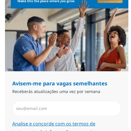
Avisem-me para vagas semelhantes
Receberás atualizações uma vez por semana
Introduzir Endereço de Email (Obrigatório)
Required
Analise e concorde com os termos de