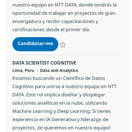
nuestro equipo en NTT DATA, donde tendrás la
oportunidad de trabajar en proyectos de gran
envergadura y recibir capacitaciones y
certificaciones desde el primer día.
DATA
Candidatar-me
Guardar DATA b42b22364a51900
DATA SCIENTIST COGNITIVE
Localização
Categoria
Lima, Peru
Data and Analytics
Estamos buscando un Científico de Datos
Cognitivo para unirse a nuestro equipo en NTT
DATA. Este rol implica diseñar y desplegar
soluciones analíticas en la nube, utilizando
Machine Learning y Deep Learning. Si tienes
experiencia en IA Generativa y liderazgo de
proyectos, ¡te queremos en nuestro equipo!