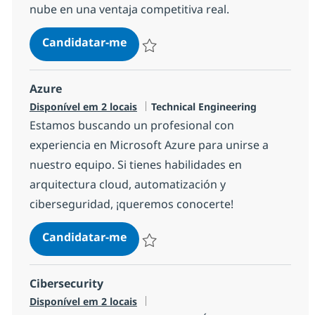
nube en una ventaja competitiva real.
AWS
Candidatar-me
Guardar AWS 63c01f53e10a600
Azure
Categoria
Disponível em 2 locais
Technical Engineering
Estamos buscando un profesional con
experiencia en Microsoft Azure para unirse a
nuestro equipo. Si tienes habilidades en
arquitectura cloud, automatización y
ciberseguridad, ¡queremos conocerte!
Azure
Candidatar-me
Guardar Azure 56a1fb3b4880300
Cibersecurity
Disponível em 2 locais