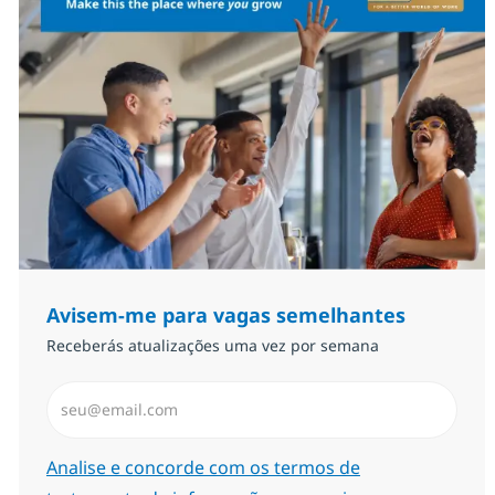
Avisem-me para vagas semelhantes
Receberás atualizações uma vez por semana
Introduzir Endereço de Email (Obrigatório)
Required
Analise e concorde com os termos de