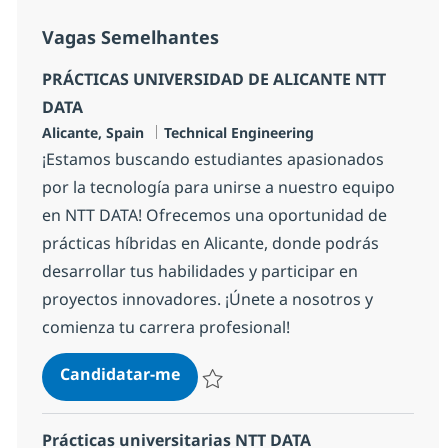
Vagas Semelhantes
PRÁCTICAS UNIVERSIDAD DE ALICANTE NTT
DATA
Localização
Categoria
Alicante, Spain
Technical Engineering
¡Estamos buscando estudiantes apasionados
por la tecnología para unirse a nuestro equipo
en NTT DATA! Ofrecemos una oportunidad de
prácticas híbridas en Alicante, donde podrás
desarrollar tus habilidades y participar en
proyectos innovadores. ¡Únete a nosotros y
comienza tu carrera profesional!
PRÁCTICAS UNIVERSIDAD DE ALIC
Candidatar-me
Guardar PRÁCTICAS UNIVERSIDAD DE AL
Prácticas universitarias NTT DATA