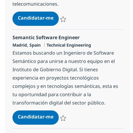
telecomunicaciones.
Cobol Developer
Candidatar-me
Guardar Cobol Developer b753fc37cf7c90
Semantic Software Engineer
Localização
Categoria
Madrid, Spain
Technical Engineering
Estamos buscando un Ingeniero de Software
Semántico para unirse a nuestro equipo en el
Instituto de Gobierno Digital. Si tienes
experiencia en proyectos tecnológicos
complejos y en tecnologías semánticas, esta es
tu oportunidad para contribuir a la
transformación digital del sector público.
Semantic Software Engineer
Candidatar-me
Guardar Semantic Software Engineer dd