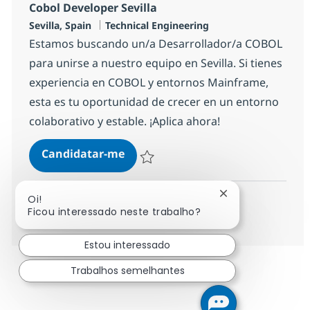
Cobol Developer Sevilla
Localização
Categoria
Sevilla, Spain
Technical Engineering
Estamos buscando un/a Desarrollador/a COBOL
para unirse a nuestro equipo en Sevilla. Si tienes
experiencia en COBOL y entornos Mainframe,
esta es tu oportunidad de crecer en un entorno
colaborativo y estable. ¡Aplica ahora!
Cobol Developer Sevilla
Candidatar-me
Guardar Cobol Developer Sevilla 194de1
Fechar notificaç
Oi!
Ver mais
Ficou interessado neste trabalho?
Estou interessado
Trabalhos semelhantes