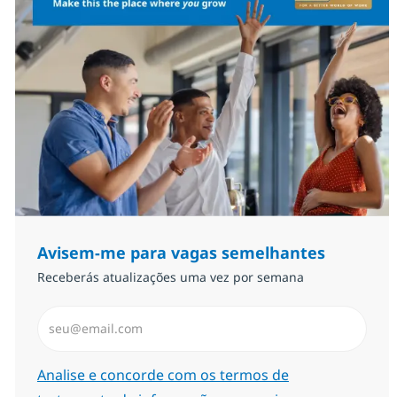
Avisem-me para vagas semelhantes
Receberás atualizações uma vez por semana
Introduzir Endereço de Email (Obrigatório)
Required
Analise e concorde com os termos de