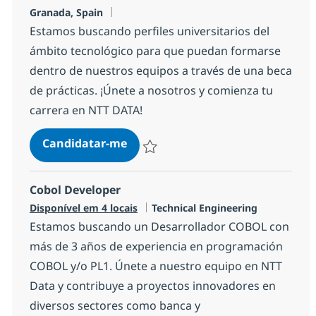
Localização
Granada, Spain
Estamos buscando perfiles universitarios del
ámbito tecnológico para que puedan formarse
dentro de nuestros equipos a través de una beca
de prácticas. ¡Únete a nosotros y comienza tu
carrera en NTT DATA!
Prácticas universitarias NTT DATA
Candidatar-me
Guardar Prácticas universitarias NTT DA
Cobol Developer
Categoria
Disponível em 4 locais
Technical Engineering
Estamos buscando un Desarrollador COBOL con
más de 3 años de experiencia en programación
COBOL y/o PL1. Únete a nuestro equipo en NTT
Data y contribuye a proyectos innovadores en
diversos sectores como banca y