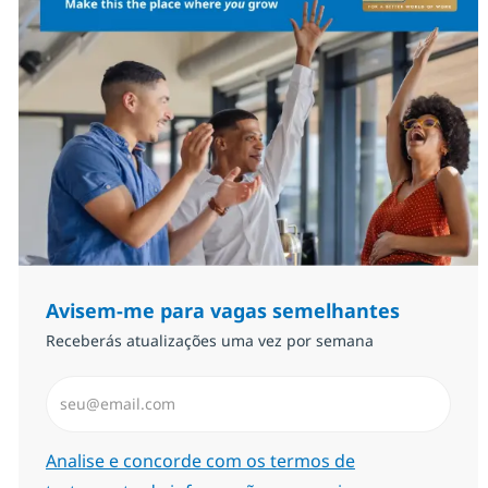
Avisem-me para vagas semelhantes
Receberás atualizações uma vez por semana
Introduzir Endereço de Email (Obrigatório)
Required
Analise e concorde com os termos de