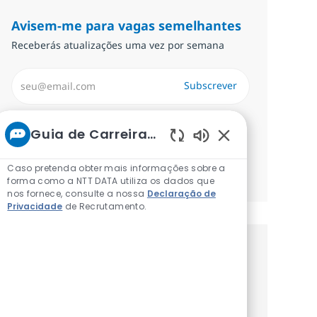
Avisem-me para vagas semelhantes
Receberás atualizações uma vez por semana
Introduzir Endereço de Email (Obrigatório)
Subscrever
Required
Analise e concorde com os termos de
Guia de Carreiras da NTT
tratamento de informações pessoais.
Sons de chatbot a
Caso pretenda obter mais informações sobre a
Gerenciar alertas
forma como a NTT DATA utiliza os dados que
nos fornece, consulte a nossa
Declaração de
Privacidade
de Recrutamento.
Recebe recomendaçãoes de vagas
personalizadas baseadas nos teus
interesses.