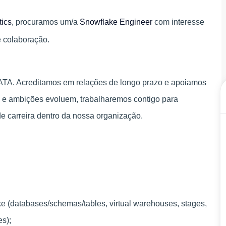
tics
, procuramos um/a
Snowflake Engineer
com interesse
e colaboração.
DATA. Acreditamos em relações de longo prazo e apoiamos
s e ambições evoluem, trabalharemos contigo para
s de carreira dentro da nossa organização.
 (databases/schemas/tables, virtual warehouses, stages,
es);