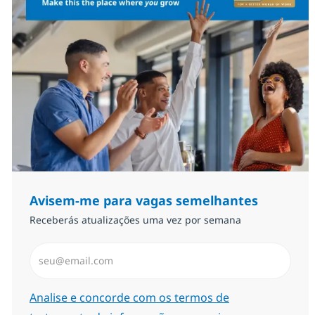
Avisem-me para vagas semelhantes
Receberás atualizações uma vez por semana
Introduzir Endereço de Email (Obrigatório)
Required
Analise e concorde com os termos de