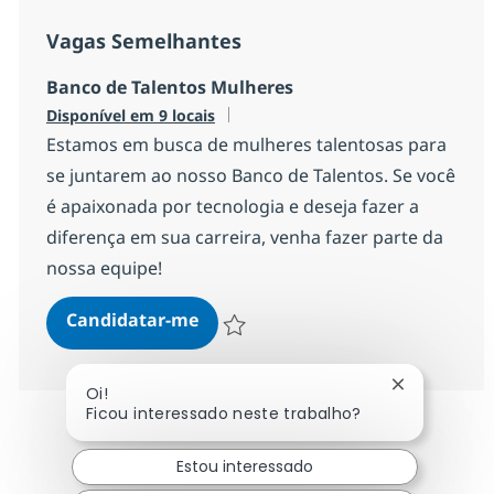
Vagas Semelhantes
Banco de Talentos Mulheres
Disponível em 9 locais
Estamos em busca de mulheres talentosas para
se juntarem ao nosso Banco de Talentos. Se você
é apaixonada por tecnologia e deseja fazer a
diferença em sua carreira, venha fazer parte da
nossa equipe!
Banco de Talentos Mulheres
Candidatar-me
Guardar Banco de Talentos Mulheres 12
Fechar noti
Oi!
Ficou interessado neste trabalho?
Estou interessado