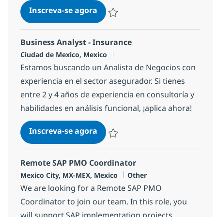
Consultor SR Estrategia de Neg
Inscreva-se agora
Salvar Consultor SR Estrategia de Ne
Business Analyst - Insurance
Localização
Ciudad de Mexico, Mexico
Estamos buscando un Analista de Negocios con
experiencia en el sector asegurador. Si tienes
entre 2 y 4 años de experiencia en consultoría y
habilidades en análisis funcional, ¡aplica ahora!
Business Analyst - Insurance
Inscreva-se agora
Salvar Business Analyst - Insurance 
Remote SAP PMO Coordinator
Localização
Categoria
Mexico City, MX-MEX, Mexico
Other
We are looking for a Remote SAP PMO
Coordinator to join our team. In this role, you
will support SAP implementation projects,