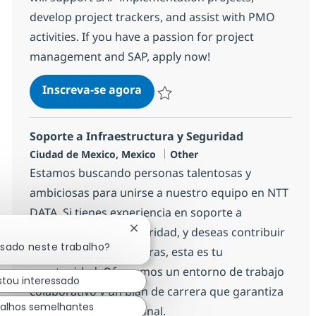
develop project trackers, and assist with PMO
activities. If you have a passion for project
management and SAP, apply now!
Remote SAP PMO Coordinator
Inscreva-se agora
Salvar Remote SAP PMO Coordinator 
Soporte a Infraestructura y Seguridad
Localização
Categoria
Ciudad de Mexico, Mexico
Other
Estamos buscando personas talentosas y
ambiciosas para unirse a nuestro equipo en NTT
DATA. Si tienes experiencia en soporte a
infraestructura y seguridad, y deseas contribuir
Fechar notificação de chatbot
ssado neste trabalho?
a soluciones innovadoras, esta es tu
oportunidad. Ofrecemos un entorno de trabajo
stou interessado
colaborativo y un plan de carrera que garantiza
alhos semelhantes
tu desarrollo profesional.