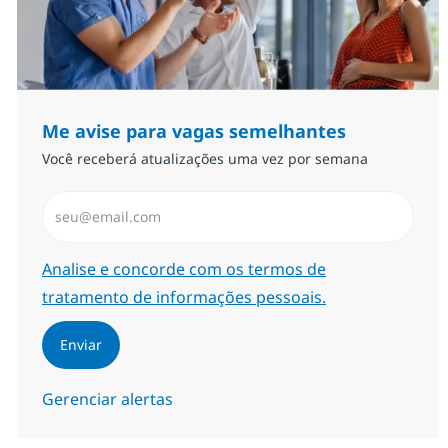
Me avise para vagas semelhantes
Você receberá atualizações uma vez por semana
Insira endereço de e-mail (Obrigatório)
Required
Analise e concorde com os termos de
tratamento de informações pessoais.
Enviar
Gerenciar alertas