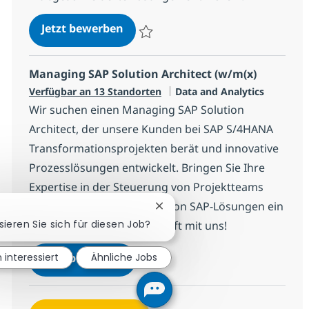
SAP Finance Transformation Lead
Jetzt bewerben
Speichern SAP Finance Transformation Le
Managing SAP Solution Architect (w/m(x)
Kategorie
Verfügbar an 13 Standorten
Data and Analytics
Wir suchen einen Managing SAP Solution
Architect, der unsere Kunden bei SAP S/4HANA
Transformationsprojekten berät und innovative
Prozesslösungen entwickelt. Bringen Sie Ihre
Expertise in der Steuerung von Projektteams
und der Implementierung von SAP-Lösungen ein
Chatbot-Benachrichtigung sch
sieren Sie sich für diesen Job?
und gestalten Sie die Zukunft mit uns!
Managing SAP Solution Architect
n interessiert
Ähnliche Jobs
Jetzt bewerben
Speichern Managing SAP Solution Archite