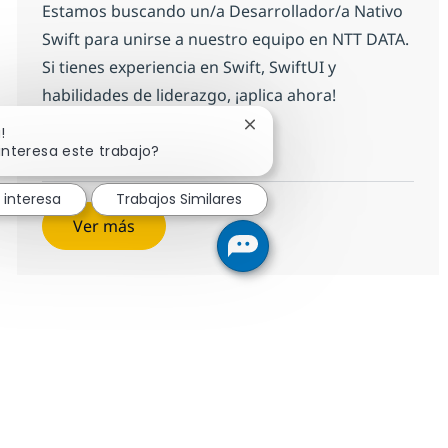
Estamos buscando un/a Desarrollador/a Nativo
Swift para unirse a nuestro equipo en NTT DATA.
Si tienes experiencia en Swift, SwiftUI y
habilidades de liderazgo, ¡aplica ahora!
Cerrar notificación de chat
!
Desarrollador/a Nativo Swift
Aplicar ahora
interesa este trabajo?
Salvar Desarrollador/a Nativo Swift b4673a
 interesa
Trabajos Similares
Ver más