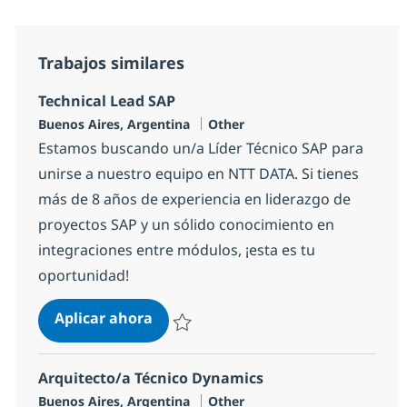
Trabajos similares
Technical Lead SAP
Ubicación
Categoría
Buenos Aires, Argentina
Other
Estamos buscando un/a Líder Técnico SAP para
unirse a nuestro equipo en NTT DATA. Si tienes
más de 8 años de experiencia en liderazgo de
proyectos SAP y un sólido conocimiento en
integraciones entre módulos, ¡esta es tu
oportunidad!
Technical Lead SAP
Aplicar ahora
Salvar Technical Lead SAP 5e1b91cfedd660
Arquitecto/a Técnico Dynamics
Ubicación
Categoría
Buenos Aires, Argentina
Other