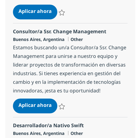
Project Lead IT O&G
Aplicar ahora
Salvar Project Lead IT O&G 19036ce8ea00a
Consultor/a Ssr. Change Management
Ubicación
Categoría
Buenos Aires, Argentina
Other
Estamos buscando un/a Consultor/a Ssr. Change
Management para unirse a nuestro equipo y
liderar proyectos de transformación en diversas
industrias. Si tienes experiencia en gestión del
cambio y en la implementación de tecnologías
innovadoras, ¡esta es tu oportunidad!
Consultor/a Ssr. Change Managem
Aplicar ahora
Salvar Consultor/a Ssr. Change Manageme
Desarrollador/a Nativo Swift
Ubicación
Categoría
Buenos Aires, Argentina
Other