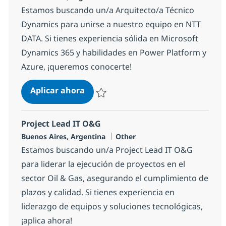
Estamos buscando un/a Arquitecto/a Técnico
Dynamics para unirse a nuestro equipo en NTT
DATA. Si tienes experiencia sólida en Microsoft
Dynamics 365 y habilidades en Power Platform y
Azure, ¡queremos conocerte!
Arquitecto/a Técnico Dynamics
Aplicar ahora
Salvar Arquitecto/a Técnico Dynamics 896
Project Lead IT O&G
Ubicación
Categoría
Buenos Aires, Argentina
Other
Estamos buscando un/a Project Lead IT O&G
para liderar la ejecución de proyectos en el
sector Oil & Gas, asegurando el cumplimiento de
plazos y calidad. Si tienes experiencia en
liderazgo de equipos y soluciones tecnológicas,
¡aplica ahora!