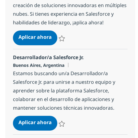
creación de soluciones innovadoras en múltiples
nubes. Si tienes experiencia en Salesforce y
habilidades de liderazgo, ¡aplica ahora!
Arquitecto/a Salesforce
Aplicar ahora
Salvar Arquitecto/a Salesforce 9a8e7fc2a6
Desarrollador/a Salesforce Jr.
Ubicación
Buenos Aires, Argentina
Estamos buscando un/a Desarrollador/a
Salesforce Jr. para unirse a nuestro equipo y
aprender sobre la plataforma Salesforce,
colaborar en el desarrollo de aplicaciones y
mantener soluciones técnicas innovadoras.
Desarrollador/a Salesforce Jr.
Aplicar ahora
Salvar Desarrollador/a Salesforce Jr. 11df1