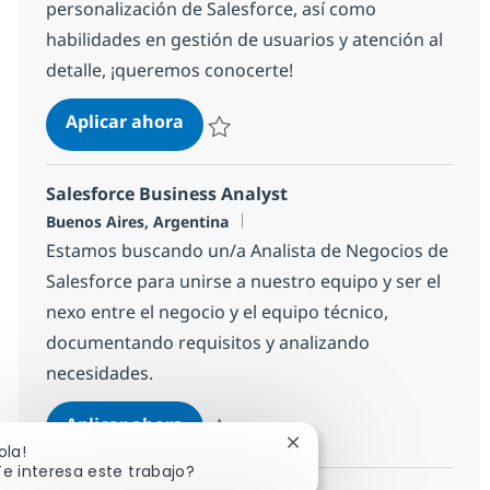
personalización de Salesforce, así como
habilidades en gestión de usuarios y atención al
detalle, ¡queremos conocerte!
Salesforce Administrator
Aplicar ahora
Salvar Salesforce Administrator e413af160
Salesforce Business Analyst
Ubicación
Buenos Aires, Argentina
Estamos buscando un/a Analista de Negocios de
Salesforce para unirse a nuestro equipo y ser el
nexo entre el negocio y el equipo técnico,
documentando requisitos y analizando
necesidades.
Salesforce Business Analyst
Aplicar ahora
Cerrar notificación de ch
Salvar Salesforce Business Analyst dca085
ola!
e interesa este trabajo?