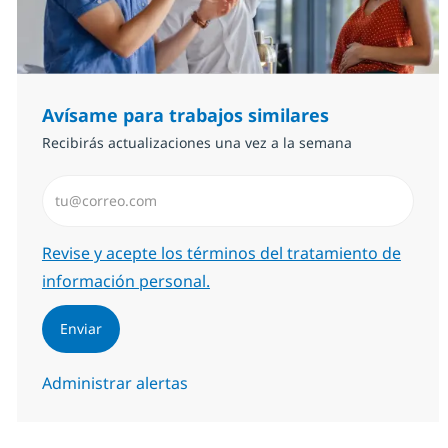
Avísame para trabajos similares
Recibirás actualizaciones una vez a la semana
Introduzca dirección de correo electrónico (Obligator
Required
Revise y acepte los términos del tratamiento de
información personal.
Enviar
Administrar alertas