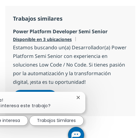
Trabajos similares
Power Platform Developer Semi Senior
Disponible en 3 ubicaciones
Estamos buscando un(a) Desarrollador(a) Power
Platform Semi Senior con experiencia en
soluciones Low Code / No Code. Si tienes pasión
por la automatización y la transformación
digital, ¡esta es tu oportunidad!
Power Platform Developer Semi Se
Aplicar ahora
Cerrar notificación de chat
a!
Salvar Power Platform Developer Semi Sen
 interesa este trabajo?
 interesa
Trabajos Similares