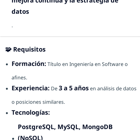
mejora continua y la estrategia de
datos
.
🧩
Requisitos
Formación:
Título en Ingeniería en Software o
afines.
Experiencia:
3 a 5 años
De
en análisis de datos
o posiciones similares.
Tecnologías:
PostgreSQL, MySQL, MongoDB
(NoSQL)