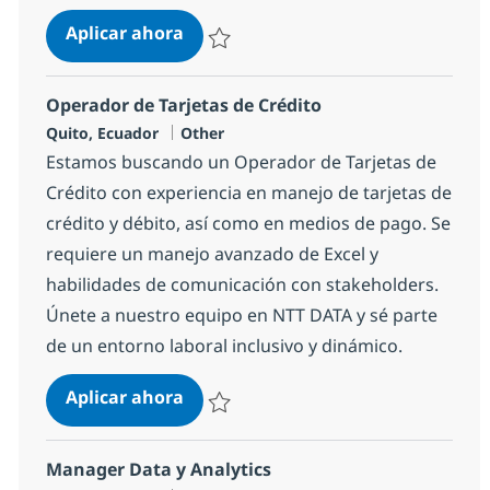
Consultor Corporate Banking
Aplicar ahora
Salvar Consultor Corporate Banking 19c2e
Operador de Tarjetas de Crédito
Ubicación
Categoría
Quito, Ecuador
Other
Estamos buscando un Operador de Tarjetas de
Crédito con experiencia en manejo de tarjetas de
crédito y débito, así como en medios de pago. Se
requiere un manejo avanzado de Excel y
habilidades de comunicación con stakeholders.
Únete a nuestro equipo en NTT DATA y sé parte
de un entorno laboral inclusivo y dinámico.
Operador de Tarjetas de Crédito
Aplicar ahora
Salvar Operador de Tarjetas de Crédito 2c
Manager Data y Analytics