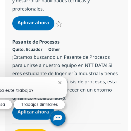
y desarrollar habilidades técnicas y
profesionales.
Pasante de Macros
Aplicar ahora
Salvar Pasante de Macros 1c4f8030c84b1c0
Pasante de Procesos
Ubicación
Categoría
Quito, Ecuador
Other
¡Estamos buscando un Pasante de Procesos
para unirse a nuestro equipo en NTT DATA! Si
eres estudiante de Ingeniería Industrial y tienes
interés en el diseño y análisis de procesos, esta
Cerrar notificación de chatbot
es tu oportunidad para crecer en un entorno
sa este trabajo?
dinámico y colaborativo.
esa
Trabajos Similares
Pasante de Procesos
Aplicar ahora
Salvar Pasante de Procesos 14327f0ae5169