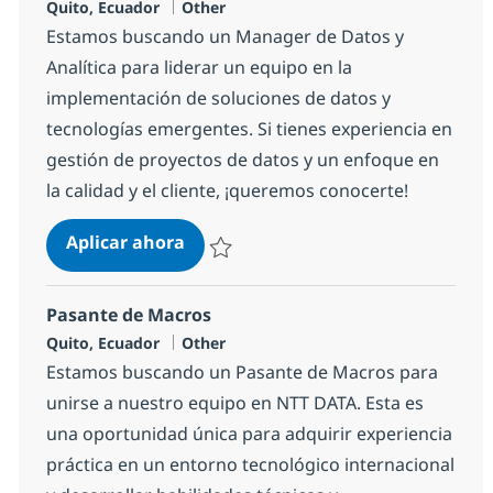
Ubicación
Categoría
Quito, Ecuador
Other
Estamos buscando un Manager de Datos y
Analítica para liderar un equipo en la
implementación de soluciones de datos y
tecnologías emergentes. Si tienes experiencia en
gestión de proyectos de datos y un enfoque en
la calidad y el cliente, ¡queremos conocerte!
Manager Data y Analytics
Aplicar ahora
Salvar Manager Data y Analytics 5a803624
Pasante de Macros
Ubicación
Categoría
Quito, Ecuador
Other
Estamos buscando un Pasante de Macros para
unirse a nuestro equipo en NTT DATA. Esta es
una oportunidad única para adquirir experiencia
práctica en un entorno tecnológico internacional